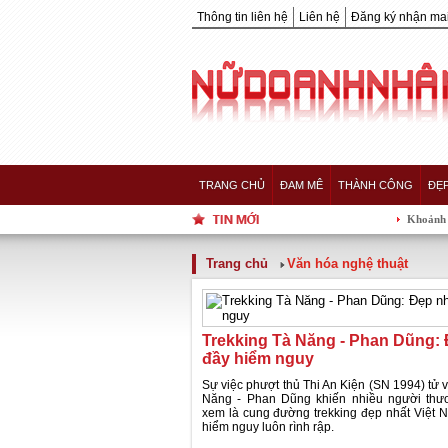
Thông tin liên hệ
Liên hệ
Đăng ký nhận mai
TRANG CHỦ
ĐAM MÊ
THÀNH CÔNG
ĐẸ
Khoảnh khắc 5 nàn
Trang chủ
Văn hóa nghệ thuật
Trekking Tà Năng - Phan Dũng:
đầy hiểm nguy
Sự việc phượt thủ Thi An Kiện (SN 1994) tử v
Năng - Phan Dũng khiến nhiều người thư
xem là cung đường trekking đẹp nhất Việt 
hiểm nguy luôn rình rập.