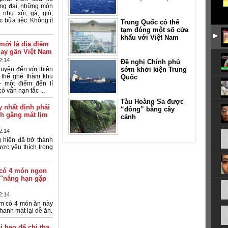
ng đại, những món
như xôi, gà, giò,
 bữa tiệc. Không ít
Trung Quốc có thể
tạm đóng một số cửa
khẩu với Việt Nam
 mới là địa điểm
gay gần Việt Nam
2:14
Đề nghị Chính phủ
huyển đến với thiên
sớm khởi kiện Trung
 thể ghé thăm khu
Quốc
– một điểm đến lí
ó vấn nạn tắc ...
Tàu Hoàng Sa được
 nhất định phải
“đóng” bằng cây
ch găng mát lịm
cảnh
2:14
 hiện đã trở thành
ược yêu thích trong
có 4 món ngon
 "nắng hạn gặp
2:14
 có 4 món ăn này
hanh mát lại dễ ăn.
i heo để chị tha