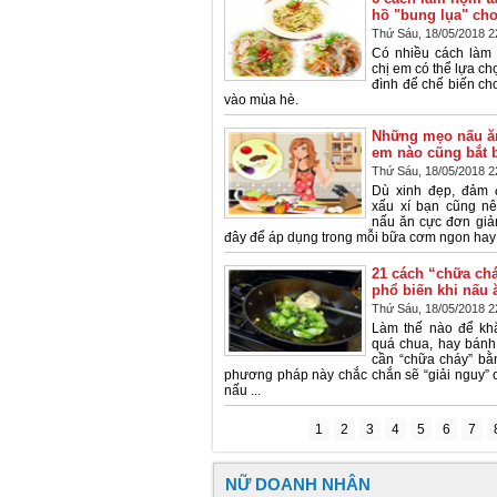
hồ "bung lụa" ch
Thứ Sáu, 18/05/2018 2
Có nhiều cách làm 
chị em có thể lựa ch
đình để chế biến ch
vào mùa hè.
Những mẹo nấu ăn
em nào cũng bắt b
Thứ Sáu, 18/05/2018 2
Dù xinh đẹp, đảm 
xấu xí bạn cũng n
nấu ăn cực đơn giả
đây để áp dụng trong mỗi bữa cơm ngon hay 
21 cách “chữa chá
phổ biến khi nấu 
Thứ Sáu, 18/05/2018 2
Làm thế nào để kh
quá chua, hay bán
cần “chữa cháy” b
phương pháp này chắc chắn sẽ “giải nguy” c
nấu ...
1
2
3
4
5
6
7
NỮ DOANH NHÂN