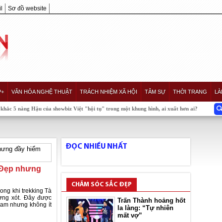
l
Sơ đồ website
P+
VĂN HÓA NGHỆ THUẬT
TRÁCH NHIỆM XÃ HỘI
TÂM SỰ
THỜI TRANG
LÀ
g Hậu của showbiz Việt "hội tụ" trong một khung hình, ai xuất hơn ai?
ĐỌC NHIỀU NHẤT
 Đẹp nhưng
CHĂM SÓC SẮC ĐẸP
ong khi trekking Tà
ơng xót. Đây được
Trấn Thành hoảng hốt
Nam nhưng không ít
la làng: “Tự nhiên
mất vợ”