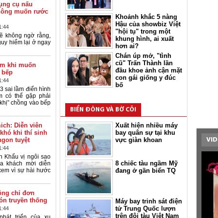
dụng cụ nấu
hông muốn rước
Khoảnh khắc 5 nàng
Hậu của showbiz Việt
1:44
"hội tụ" trong một
sẽ không ngờ rằng,
khung hình, ai xuất
y hiểm lại ở ngay
hơn ai?
Chán úp mở, "tình
cũ" Trấn Thành lần
lầm khi muốn
đầu khoe ảnh cận mặt
 bếp
con gái giống y đúc
1:44
bố
 sai lầm điển hình
m có thể gặp phải
 khị” chồng vào bếp
BIỂN ĐÔNG VÀ BỜ CÕI
ich: Diễn viên
Xuất hiện nhiều máy
khó khi thí sinh
bay quân sự tại khu
ngon tuyệt
vực giàn khoan
VID
1:44
h Khẩu vị ngôi sao
8 chiếc tàu ngầm Mỹ
ủa khách mời diễn
em vì sự hài hước
đang ở gần biển TQ
ông chỉ đơn
ón truyền thống
Máy bay trinh sát điện
tử Trung Quốc lượn
1:44
trên đội tàu Việt Nam
hát triển của xu