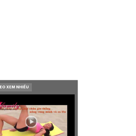
EO XEM NHIỀU