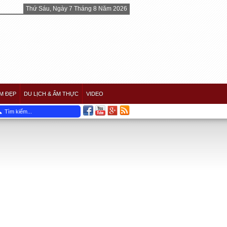
Thứ Sáu, Ngày 7 Tháng 8 Năm 2026
M ĐẸP
DU LỊCH & ẨM THỰC
VIDEO