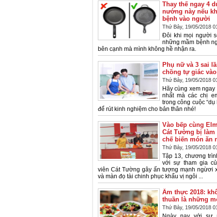
Thay thế ngay 4 
nướng này nếu k
bệnh vào người
Thứ Bảy, 19/05/2018 0
Đôi khi mọi người 
những mầm bệnh ngu
bên cạnh mà mình không hề nhận ra.
Phụ nữ và 3 sai 
chồng tự giác vào
Thứ Bảy, 19/05/2018 0
Hãy cùng xem ngay 3
nhất mà các chị e
trong công cuộc “dụ
để rút kinh nghiệm cho bản thân nhé!
Vào bếp cùng Elm
Cát Tường bị làm 
chế biến món ăn 
Thứ Bảy, 19/05/2018 0
Tập 13, chương trìn
với sự tham gia c
viên Cát Tường gây ấn tượng mạnh ngừơi x
và màn đọ tài chinh phục khẩu vị ngôi ...
Ẩm thực 2018: kh
thuần là những m
Thứ Bảy, 19/05/2018 0
Ngày nay với sự p