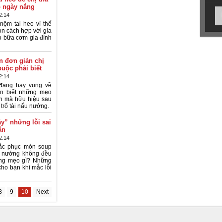
o ngày nắng
2:14
nộm tai heo vì thế
ọn cách hợp với gia
o bữa cơm gia đình
 đơn giản chị
uộc phải biết
2:14
đang hay vụng về
ên biết những mẹo
n mà hữu hiệu sau
trổ tài nấu nướng.
y” những lỗi sai
ăn
2:14
ắc phục món soup
h nướng không đều
ằng mẹo gì? Những
ho bạn khi mắc lỗi
8
9
10
Next