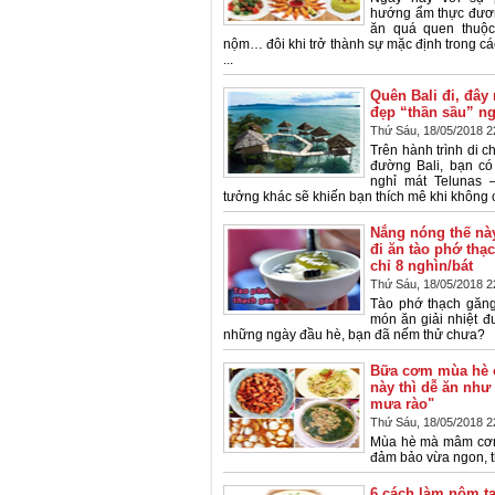
hướng ẩm thực đươ
ăn quá quen thuộc 
nộm… đôi khi trở thành sự mặc định trong các
...
Quên Bali đi, đây
đẹp “thần sầu” n
Thứ Sáu, 18/05/2018 2
Trên hành trình di c
đường Bali, bạn có
nghỉ mát Telunas 
tưởng khác sẽ khiến bạn thích mê khi không c
Nắng nóng thế này
đi ăn tào phớ thạ
chỉ 8 nghìn/bát
Thứ Sáu, 18/05/2018 2
Tào phớ thạch găng
món ăn giải nhiệt đ
những ngày đầu hè, bạn đã nếm thử chưa?
Bữa cơm mùa hè 
này thì dễ ăn như
mưa rào"
Thứ Sáu, 18/05/2018 2
Mùa hè mà mâm cơm
đảm bảo vừa ngon, t
6 cách làm nộm ta