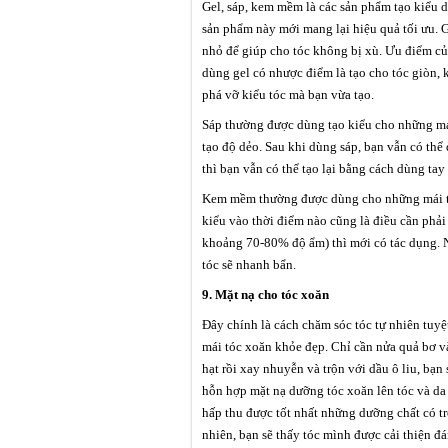
Gel, sáp, kem mềm là các sản phẩm tạo kiểu d
sản phẩm này mới mang lại hiệu quả tối ưu. G
nhỏ để giúp cho tóc không bị xù. Ưu điểm của 
dùng gel có nhược điểm là tạo cho tóc giòn, 
phá vỡ kiểu tóc mà bạn vừa tạo.
Sáp thường được dùng tạo kiểu cho những mái
tạo độ dẻo. Sau khi dùng sáp, bạn vẫn có thể
thì bạn vẫn có thể tạo lại bằng cách dùng tay 
Kem mềm thường được dùng cho những mái tóc
kiểu vào thời điểm nào cũng là điều cần phải 
khoảng 70-80% độ ẩm) thì mới có tác dụng. Nế
tóc sẽ nhanh bẩn.
9. Mặt nạ cho tóc xoăn
Đây chính là cách chăm sóc tóc tự nhiên tuyệt
mái tóc xoăn khỏe đẹp. Chỉ cần nửa quả bơ và
hạt rồi xay nhuyễn và trộn với dầu ô liu, bạ
hỗn hợp mặt nạ dưỡng tóc xoăn lên tóc và da
hấp thu được tốt nhất những dưỡng chất có tr
nhiên, bạn sẽ thấy tóc mình được cải thiện đá