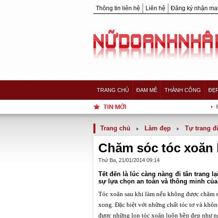
Thông tin liên hệ
Liên hệ
Đăng ký nhận mai
TRANG CHỦ
ĐAM MÊ
THÀNH CÔNG
ĐẸ
Khoảnh khắc 5
Trang chủ
Làm đẹp
Tự trang đ
Chăm sóc tóc xoăn 
Thứ Ba, 21/01/2014 09:14
Tết đến là lúc càng nàng đi tân trang l
sự lựa chọn an toàn và thông minh của
Tóc xoăn sau khi làm nếu không được chăm s
xong. Đặc biệt với những chất tóc tơ và khôn
được những lọn tóc xoăn luôn bền đẹp như ng