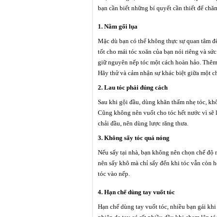
bạn cần biết những bí quyết cần thiết để chă
1. Nằm gối lụa
Mặc dù bạn có thể không thực sự quan tâm đế
tốt cho mái tóc xoăn của bạn nói riêng và sức 
giữ nguyên nếp tóc một cách hoàn hảo. Thêm 
Hãy thử và cảm nhận sự khác biệt giữa một ch
2. Lau tóc phải đúng cách
Sau khi gội đầu, dùng khăn thấm nhẹ tóc, khô
Cũng không nên vuốt cho tóc hết nước vì sẽ 
chải đầu, nên dùng lược răng thưa.
3. Không sấy tóc quá nóng
Nếu sấy tại nhà, bạn không nên chọn chế độ 
nên sấy khô mà chỉ sấy đến khi tóc vẫn còn h
tóc vào nếp.
4. Hạn chế dùng tay vuốt tóc
Hạn chế dùng tay vuốt tóc, nhiều bạn gái khi