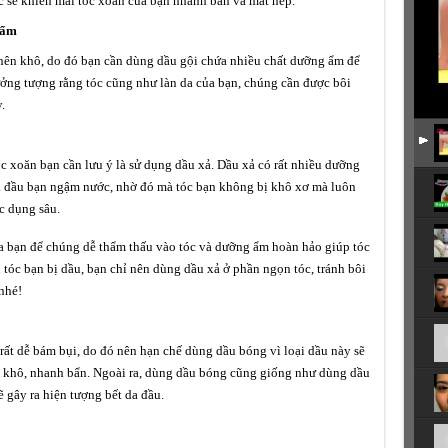
óc sẽ khiến mái tóc xoăn của bạn nhanh bẩn và mất nếp.
 ẩm
ở nên khô, do đó bạn cần dùng dầu gội chứa nhiều chất dưỡng ẩm để
ưởng tượng rằng tóc cũng như làn da của bạn, chúng cần được bôi
.
c xoăn bạn cần lưu ý là sử dụng dầu xả. Dầu xả có rất nhiều dưỡng
da đầu bạn ngậm nước, nhờ đó mà tóc bạn không bị khô xơ mà luôn
c dụng sâu.
ủa bạn để chúng dễ thẩm thấu vào tóc và dưỡng ẩm hoàn hảo giúp tóc
tóc bạn bị dầu, bạn chỉ nên dùng dầu xả ở phần ngọn tóc, tránh bôi
 nhé!
rất dễ bám bụi, do đó nên hạn chế dùng dầu bóng vì loại dầu này sẽ
ơ, khô, nhanh bẩn. Ngoài ra, dùng dầu bóng cũng giống như dùng dầu
 gây ra hiện tượng bết da đầu.