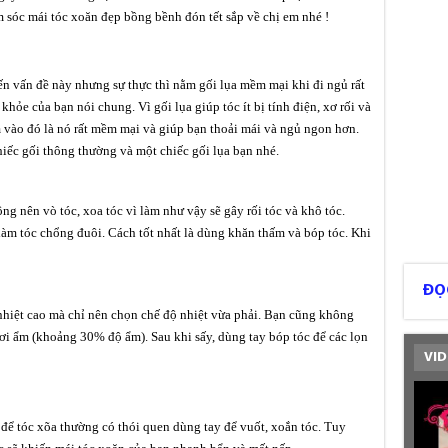
m sóc mái tóc xoăn đẹp bồng bềnh đón tết sắp về chị em nhé !
n vấn đề này nhưng sự thực thì nằm gối lụa mềm mại khi đi ngủ rất
khỏe của bạn nói chung. Vì gối lụa giúp tóc ít bị tính điện, xơ rối và
vào đó là nó rất mềm mại và giúp bạn thoải mái và ngủ ngon hơn.
iếc gối thông thường và một chiếc gối lụa bạn nhé.
ng nên vò tóc, xoa tóc vì làm như vậy sẽ gây rối tóc và khô tóc.
làm tóc chổng đuôi. Cách tốt nhất là dùng khăn thấm và bóp tóc. Khi
ĐỌ
nhiệt cao mà chỉ nên chọn chế độ nhiệt vừa phải. Bạn cũng không
ơi ẩm (khoảng 30% độ ẩm). Sau khi sấy, dùng tay bóp tóc để các lọn
VID
 để tóc xõa thường có thói quen dùng tay để vuốt, xoắn tóc. Tuy