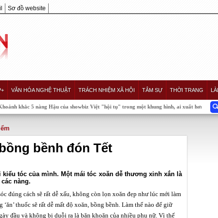
l
Sơ đồ website
P+
VĂN HÓA NGHỆ THUẬT
TRÁCH NHIỆM XÃ HỘI
TÂM SỰ
THỜI TRANG
LÀ
 nàng Hậu của showbiz Việt "hội tụ" trong một khung hình, ai xuất hơn ai?
iểm
bồng bềnh đón Tết
ại kiểu tóc của mình. Một mái tóc xoăn dễ thương xinh xắn là
 các nàng.
óc đúng cách sẽ rất dễ xấu, không còn lọn xoăn đẹp như lúc mới làm
g ‘ăn’ thuốc sẽ rất dễ mất độ xoăn, bồng bềnh. Làm thế nào để giữ
ày đầu và không bị duỗi ra là băn khoăn của nhiều phụ nữ. Vì thế