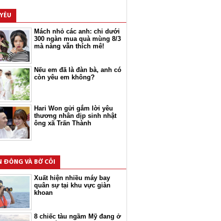
 YÊU
Mách nhỏ các anh: chi dưới
300 ngàn mua quà mùng 8/3
mà nàng vẫn thích mê!
Nếu em đã là đàn bà, anh có
còn yêu em không?
Hari Won gửi gắm lời yêu
thương nhân dịp sinh nhật
ông xã Trấn Thành
N ĐÔNG VÀ BỜ CÕI
Xuất hiện nhiều máy bay
quân sự tại khu vực giàn
khoan
8 chiếc tàu ngầm Mỹ đang ở