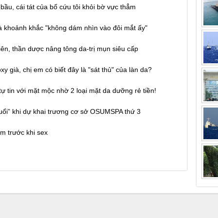
ầu, cái tát của bố cứu tôi khỏi bờ vực thẳm
à khoảnh khắc "không dám nhìn vào đôi mắt ấy"
iên, thần dược nâng tông da-trị mụn siêu cấp
y già, chị em có biết đây là "sát thủ" của làn da?
tự tin với mặt mộc nhờ 2 loại mặt da dưỡng rẻ tiền!
uổi” khi dự khai trương cơ sở OSUMSPA thứ 3
m trước khi sex