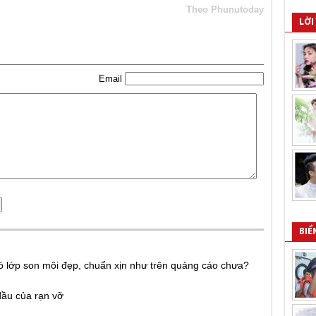
Theo Phunutoday
LỜI
Email
BIỂ
ó lớp son môi đẹp, chuẩn xịn như trên quảng cáo chưa?
đầu của rạn vỡ