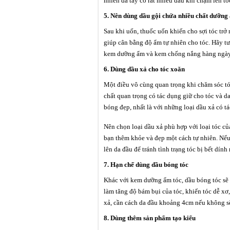
nhiên da tay có rất nhiều dầu khi chạm lên t
5. Nên dùng dầu gội chứa nhiều chất dưỡng
Sau khi uốn, thuốc uốn khiến cho sợi tóc tr
giúp cân bằng độ ẩm tự nhiên cho tóc. Hãy t
kem dưỡng ẩm và kem chống nắng hàng ngày
6. Dùng dầu xả cho tóc xoăn
Một điều vô cùng quan trọng khi chăm sóc tó
chất quan trọng có tác dụng giữ cho tóc và 
bóng đẹp, nhất là với những loại dầu xả có tá
Nên chọn loại dầu xả phù hợp với loại tóc c
bạn thêm khỏe và đẹp một cách tự nhiên. Nếu 
lên da đầu để tránh tình trạng tóc bị bết dính
7. Hạn chế dùng dầu bóng tóc
Khác với kem dưỡng ẩm tóc, dầu bóng tóc sẽ 
làm tăng độ bám bụi của tóc, khiến tóc dễ x
xả, cần cách da đầu khoảng 4cm nếu không sẽ
8. Dùng thêm sản phẩm tạo kiểu