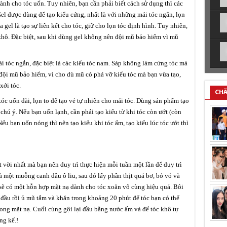
ành cho tóc uốn. Tuy nhiên, bạn cần phải biết cách sử dụng thì các
el được dùng để tạo kiểu cứng, nhất là với những mái tóc ngắn, lọn
gel là tạo sự liên kết cho tóc, giữ cho lọn tóc định hình. Tuy nhiên,
khô. Đặc biệt, sau khi dùng gel không nên đội mũ bảo hiểm vì mũ
 tóc ngắn, đặc biệt là các kiểu tóc nam. Sáp không làm cứng tóc mà
 đội mũ bảo hiểm, vì cho dù mũ có phá vỡ kiểu tóc mà bạn vừa tạo,
xới tóc.
CHĂ
 uốn dài, lọn to để tạo vẻ tự nhiên cho mái tóc. Dùng sản phẩm tạo
chú ý. Nếu bạn uốn lạnh, cần phải tạo kiểu từ khi tóc còn ướt (còn
u bạn uốn nóng thì nên tạo kiểu khi tóc ẩm, tạo kiểu lúc tóc ướt thì
 vời nhất mà bạn nên duy trì thực hiện mỗi tuần một lần để duy trì
 một muỗng canh dầu ô liu, sau đó lấy phần thịt quả bơ, bỏ vỏ và
n sẽ có một hỗn hợp mặt nạ dành cho tóc xoăn vô cùng hiệu quả. Bôi
 đầu rồi ủ mũ tắm và khăn trong khoảng 20 phút để tóc bạn có thể
ong mặt nạ. Cuối cùng gội lại đầu bằng nước ấm và để tóc khô tự
ng kể.!