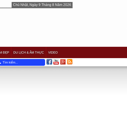
Chủ Nhật, Ngày 9 Tháng 8 Năm 2026
M ĐẸP
DU LỊCH & ẨM THỰC
VIDEO