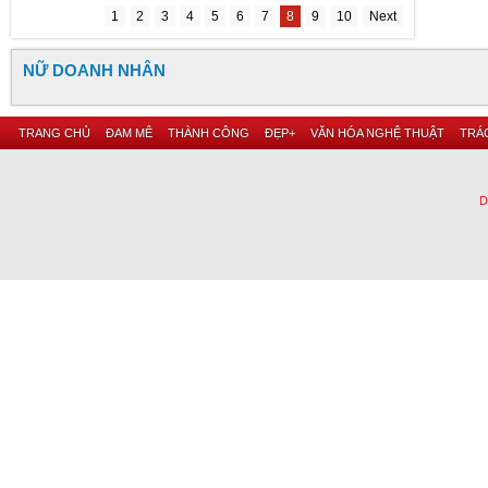
1
2
3
4
5
6
7
8
9
10
Next
NỮ DOANH NHÂN
TRANG CHỦ
ĐAM MÊ
THÀNH CÔNG
ĐẸP+
VĂN HÓA NGHỆ THUẬT
TRÁC
D