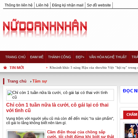
Thông tin liên hệ
Liên hệ
Đăng ký nhận mail
Sơ đồ website
TRANG CHỦ
ĐAM MÊ
THÀNH CÔNG
ĐẸP+
VĂN HÓA NGHỆ THUẬT
TRÁ
Khoảnh khắc 5 nàng Hậu của showbiz Việt "hội tụ" trong một khun
Trang chủ
Tâm sự
ĐỌC N
Chỉ còn 1 tuần nữa là cưới, cô gái lại có thai
với tình cũ
CHĂM
Vụng trộm với người yêu cũ mà còn để đến mức "ra sản phẩm",
cô gái lo lắng không biết nên làm gì.
Cầm điện thoại của chồng sắp
cưới, tôi chết đứng khi biết sự thật