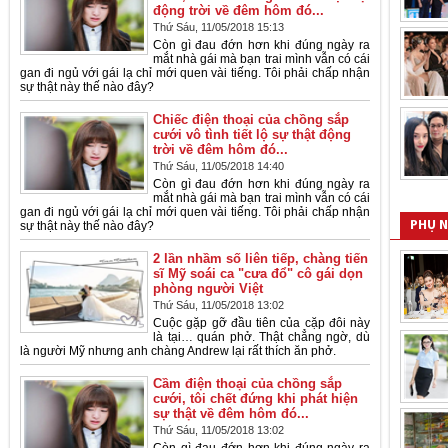
động trời về đêm hôm đó...
Thứ Sáu, 11/05/2018 15:13
Còn gì đau đớn hơn khi đúng ngày ra
mắt nhà gái mà bạn trai mình vẫn có cái
gan đi ngủ với gái lạ chỉ mới quen vài tiếng. Tôi phải chấp nhận
sự thật này thế nào đây?
Chiếc điện thoại của chồng sắp
cưới vô tình tiết lộ sự thật động
trời về đêm hôm đó...
Thứ Sáu, 11/05/2018 14:40
Còn gì đau đớn hơn khi đúng ngày ra
mắt nhà gái mà bạn trai mình vẫn có cái
gan đi ngủ với gái lạ chỉ mới quen vài tiếng. Tôi phải chấp nhận
sự thật này thế nào đây?
PHỤ 
2 lần nhầm số liên tiếp, chàng tiến
sĩ Mỹ soái ca "cưa đổ" cô gái dọn
phòng người Việt
Thứ Sáu, 11/05/2018 13:02
Cuộc gặp gỡ đầu tiên của cặp đôi này
là tại… quán phở. Thật chẳng ngờ, dù
là người Mỹ nhưng anh chàng Andrew lại rất thích ăn phở.
Cầm điện thoại của chồng sắp
cưới, tôi chết đứng khi phát hiện
sự thật về đêm hôm đó...
Thứ Sáu, 11/05/2018 13:02