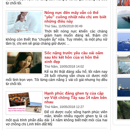
từ chối tôi.
Nóng nực đến mấy vẫn có thể
"yêu” cuồng nhiệt nếu chị em biết
những điều này
Thứ Sáu, 11/05/2018 00:49
Thời tiết nóng nực khiến các chàng
giảm ham muốn đáng kể, thậm chí
không còn thiết tha “chuyện ấy” nữa. Tuy nhiên, là một phụ nữ
tâm lý, chị em sẽ giúp chàng giữ được ...
Sốc nặng trước yêu cầu oái oăm
sau khi kết hôn của vị hôn thê
xinh đẹp
Thứ Năm, 10/05/2018 14:02
Kể ra thì thật đáng xấu hổ, tôi năm nay
28 tuổi nhưng vẫn chưa có được một
mối tình trọn vẹn. Tôi từng cảm nắng 1 vài cô gái nhưng họ đều
từ chối tôi.
Hạnh phúc đáng ghen tỵ của cặp
vợ Việt chồng Tây sau 14 năm bên
nhau
Thứ Năm, 10/05/2018 12:27
Để có được cuộc sống hạnh phúc viên
mãn, khiến nhiều người ghen tỵ là cả
một quá trình phấn đấu dài 14 năm không biết mệt mỏi của hai
vợ chồng chị Linh trên đất Mỹ.