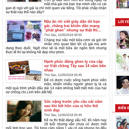
Còn gì đau đớn hơn khi đúng ngày ra
mắt nhà gái mà bạn trai mình vẫn có cái
gan đi ngủ với gái lạ chỉ mới quen vài tiếng. Tôi phải chấp nhận
sự thật này thế nào đây?
Nấu ăn rồi viết giấy dặn dò bạn
LỜI Y
gái, chàng trai khiến dân mạng
"phát ghen" nhưng sự thật thì...
Thứ Sáu, 11/05/2018 09:50
Chàng trai nấu một bữa cơm và gửi lời
nhắn nhủ quan tâm tới cô gái mà anh
đang theo đuổi. Ngỡ như sẽ là một bữa ăn ngôn tình nhưng
thực tế thì lại không hề đẹp như phim.
Hạnh phúc đáng ghen tỵ của cặp
vợ Việt chồng Tây sau 14 năm bên
nhau
Thứ Sáu, 11/05/2018 00:49
Để có được cuộc sống hạnh phúc viên
mãn, khiến nhiều người ghen tỵ là cả
một quá trình phấn đấu dài 14 năm không biết mệt mỏi của hai
vợ chồng chị Linh trên đất Mỹ.
Sốc nặng trước yêu cầu oái oăm
sau khi kết hôn của vị hôn thê
BIỂN 
xinh đẹp
Thứ Sáu, 11/05/2018 00:49
Kể ra thì thật đáng xấu hổ, tôi năm nay
28 tuổi nhưng vẫn chưa có được một
mối tình trọn vẹn. Tôi từng cảm nắng 1 vài cô gái nhưng họ đều