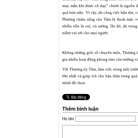
may mắn khi được cô dạy” chính là nguồn độ
quả hơn nữa. Vì vậy, dù công việc bận rộn, v
Phương châm sống của Tâm là thoải mái, vu
nhiều tiền là vui, và sướng. Do đó, dù tro
niềm vui tới cho mọi người.
Không những giỏi về chuyên môn, Thượng úy
gia nhiều hoạt động phong trào của trường v
Với Thượng úy Tâm, làm việc trong môi trường
lớn nhất và giúp ích cho bản thân trong quá
mình đã chọn.
Thêm bình luận
Họ tên