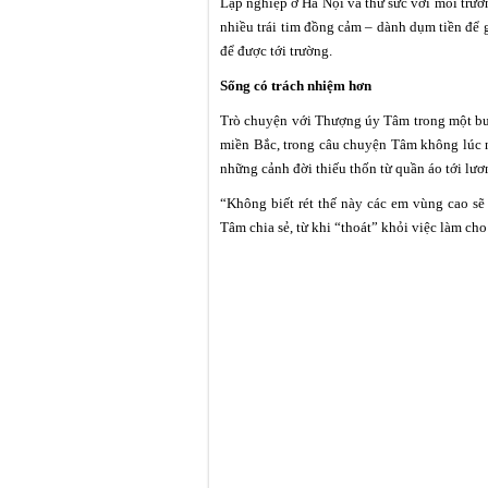
Lập nghiệp ở Hà Nội và thử sức với môi trư
nhiều trái tim đồng cảm – dành dụm tiền để 
để được tới trường.
Sống có trách nhiệm hơn
Trò chuyện với Thượng úy Tâm trong một buổi
miền Bắc, trong câu chuyện Tâm không lúc n
những cảnh đời thiếu thốn từ quần áo tới lươ
“Không biết rét thế này các em vùng cao sẽ
Tâm chia sẻ, từ khi “thoát” khỏi việc làm cho