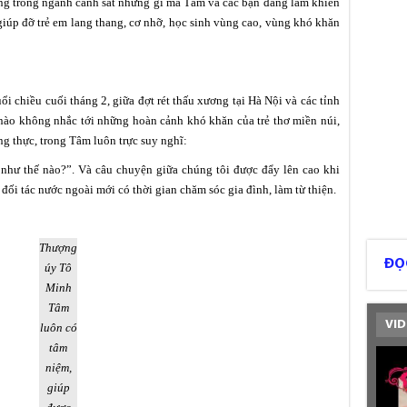
ờng trong ngành cảnh sát những gì mà Tâm và các bạn đang làm khiến
giúp đỡ trẻ em lang thang, cơ nhỡ, học sinh vùng cao, vùng khó khăn
 chiều cuối tháng 2, giữa đợt rét thấu xương tại Hà Nội và các tỉnh
ào không nhắc tới những hoàn cảnh khó khăn của trẻ thơ miền núi,
ng thực, trong Tâm luôn trực suy nghĩ:
 như thế nào?”. Và câu chuyện giữa chúng tôi được đẩy lên cao khi
 đối tác nước ngoài mới có thời gian chăm sóc gia đình, làm từ thiện.
Thượng
ĐỌ
úy Tô
Minh
Tâm
VID
luôn có
tâm
niệm,
giúp