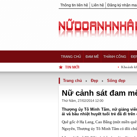
Thông tin liên hệ
Liên hệ
Đăng ký nhận mai
TRANG CHỦ
ĐAM MÊ
THÀNH CÔNG
ĐẸ
Khoảnh khắc 5 nàng Hậu củ
Trang chủ
Đẹp
Sống đẹp
Nữ cảnh sát đam mê
Thứ Năm, 27/02/2014 12:00
Thượng úy Tô Minh Tâm, nữ giảng viên 
ái và bầu nhiệt huyết tuổi trẻ đã đi tr
Quê gốc ở Hạ Lang, Cao Bằng (một miền quê k
Nguyên, Thượng úy Tô Minh Tâm có đôi chút