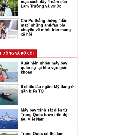
mạc cách đây 4 năm của
Lam Trường và vợ 9x
Chi Pu thẳng thừng "dằn
mặt" những anti-fan bịa
chuyện về mình trên mạng
xã hội
N ĐÔNG VÀ BỜ CÕI
Xuất hiện nhiều máy bay
quân sự tại khu vực giàn
khoan
8 chiếc tàu ngầm Mỹ đang ở
gần biển TQ
Máy bay trinh sát điện tử
Trung Quốc lượn trên đội
tàu Việt Nam
Trung Quốc có thể tạm