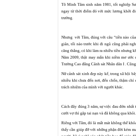
Tô Minh Tâm sinh năm 1981, tốt nghiệp S
ngay từ thời điểm đó với mức lương khởi đi
trường.
Nhưng với Tâm, đúng với câu “tiền nào của
giản, tối nào trước khi đi ngủ cũng phải n
căng thẳng, có khi làm ra nhiều tiền nhưng k
Năm 2009, thật may mắn khi niềm mơ ước đã 
Trường Cao đẳng Cảnh sát Nhân dân I . Cũng
Nữ cảnh sát xinh đẹp này kể, trong xã hội bâ
nhiều khi chưa đến nơi, đến chốn, thậm chí c
trách nhiệm của mình với người khác.
Cách đây đúng 3 năm, sự việc đau đớn nhất t
cưới vợ thì gặp tai nạn và đã không qua khỏi.
Riêng với Tâm, đó là mất mát không thể khỏa
thấy cần giúp đỡ với những phận đời kém ma