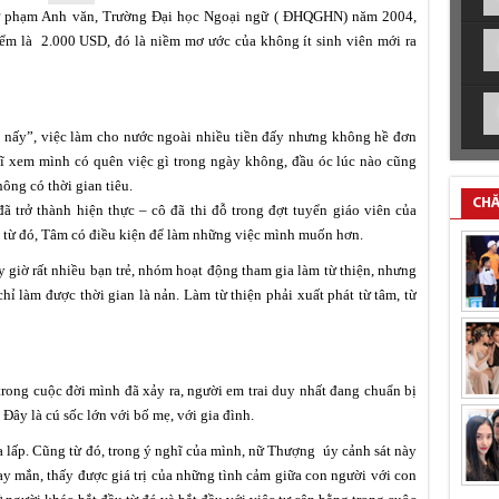
ư phạm Anh văn, Trường Đại học Ngoại ngữ ( ĐHQGHN) năm 2004,
ểm là 2.000 USD, đó là niềm mơ ước của không ít sinh viên mới ra
 nấy”, việc làm cho nước ngoài nhiều tiền đấy nhưng không hề đơn
ghĩ xem mình có quên việc gì trong ngày không, đầu óc lúc nào cũng
hông có thời gian tiêu.
CHĂ
trở thành hiện thực – cô đã thi đỗ trong đợt tuyển giáo viên của
 từ đó, Tâm có điều kiện để làm những việc mình muốn hơn.
y giờ rất nhiều bạn trẻ, nhóm hoạt động tham gia làm từ thiện, nhưng
hỉ làm được thời gian là nản. Làm từ thiện phải xuất phát từ tâm, từ
rong cuộc đời mình đã xảy ra, người em trai duy nhất đang chuẩn bị
 Đây là cú sốc lớn với bố mẹ, với gia đình.
 lấp. Cũng từ đó, trong ý nghĩ của mình, nữ Thượng úy cảnh sát này
y mắn, thấy được giá trị của những tình cảm giữa con người với con