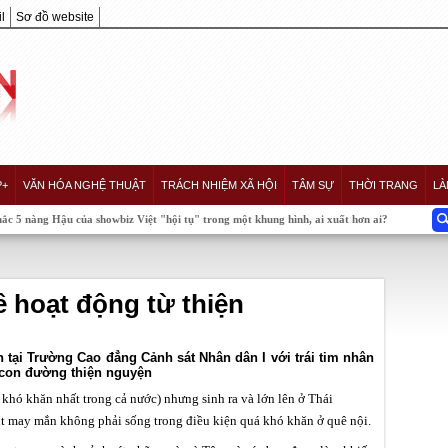
l
Sơ đồ website
P+
VĂN HÓA NGHỆ THUẬT
TRÁCH NHIỆM XÃ HỘI
TÂM SỰ
THỜI TRANG
LÀ
a showbiz Việt "hội tụ" trong một khung hình, ai xuất hơn ai?
 hoạt động từ thiện
tại Trường Cao đẳng Cảnh sát Nhân dân I với trái tim nhân
ên con đường thiện nguyện
hó khăn nhất trong cả nước) nhưng sinh ra và lớn lên ở Thái
 may mắn không phải sống trong điều kiện quá khó khăn ở quê nội.