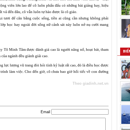
ng viên lớn lao để cô luôn phấn đấu có những bài giảng hay, hiệu
ất vả đến đâu, cô vẫn luôn tự hào được là cô giáo.
i tươi để cân bằng cuộc sống, tiền ai cũng cần nhưng không phải
ng lớp học hay ngoài đời sống nữ cảnh sát này luôn nở nụ cười mang
 Tô Minh Tâm được đánh giá cao là người năng nổ, hoạt bát, tham
BIỂ
à của ngành đều giành giải cao.
 lực lượng vũ trang đòi hỏi tính kỷ luật rất cao, đó là điều học được
 trình làm việc. Cho đến giờ, cô chưa bao giờ hối tiếc về con đường
Theo giadinh.net.vn
Email