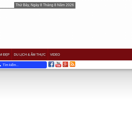
Thứ Bảy, Ngày 8 Tháng 8 Năm 2026
M ĐẸP
DU LỊCH & ẨM THỰC
VIDEO