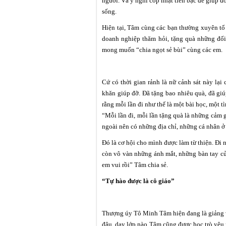
người. Và ý nghĩ cóp nhặt tiền bạc để giúp đ
sống.
Hiện tại, Tâm cùng các bạn thường xuyên tổ
doanh nghiệp thăm hỏi, tặng quà những đối 
mong muốn “chia ngọt sẻ bùi” cùng các em.
Cứ có thời gian rảnh là nữ cảnh sát này lại
khăn giúp đỡ. Đã tặng bao nhiêu quà, đã gi
rằng mỗi lần đi như thế là một bài học, một t
“Mỗi lần đi, mỗi lần tặng quà là những cảm g
ngoài nên có những địa chỉ, những cá nhân ở
Đó là cơ hội cho mình được làm từ thiện. Đi 
còn vô vàn những ánh mắt, những bàn tay của
em vui rồi” Tâm chia sẻ.
“Tự hào được là cô giáo”
Thượng úy Tô Minh Tâm hiện đang là giảng v
đâu, dạy lớp nào Tâm cũng được học trò yêu 