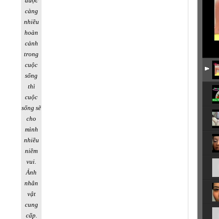
được
càng
nhiều
hoàn
cảnh
trong
cuộc
sống
thì
cuộc
sống sẽ
cho
mình
nhiều
niềm
vui.
Ảnh
nhân
vật
cung
cấp.