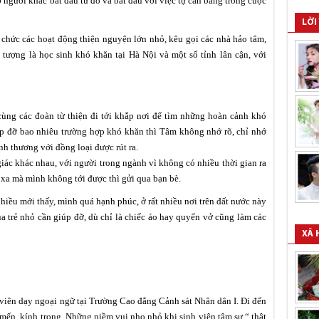
ỡ người khác bắt đầu từ đó và bắt đầu với việc tự cân bằng trong cuộc
LỜI
 chức các hoạt động thiện nguyện lớn nhỏ, kêu gọi các nhà hảo tâm,
tượng là học sinh khó khăn tại Hà Nội và một số tỉnh lân cận, với
 cùng các đoàn từ thiện đi tới khắp nơi để tìm những hoàn cảnh khó
úp đỡ bao nhiêu trường hợp khó khăn thì Tâm không nhớ rõ, chỉ nhớ
ình thương với đồng loại được rút ra.
iác khác nhau, với người trong ngành vì không có nhiều thời gian ra
 xa mà mình không tới được thì gửi qua bạn bè.
nhiều mới thấy, mình quá hạnh phúc, ở rất nhiều nơi trên đất nước này
 trẻ nhỏ cần giúp đỡ, dù chỉ là chiếc áo hay quyển vở cũng làm các
XÃ 
iên dạy ngoại ngữ tại Trường Cao đẳng Cảnh sát Nhân dân I. Đi đến
mến, kính trọng. Những niềm vui nho nhỏ khi sinh viên tâm sự “ thật