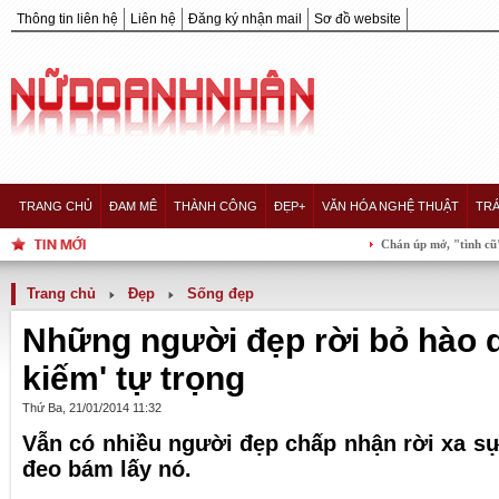
Thông tin liên hệ
Liên hệ
Đăng ký nhận mail
Sơ đồ website
TRANG CHỦ
ĐAM MÊ
THÀNH CÔNG
ĐẸP+
VĂN HÓA NGHỆ THUẬT
TRÁ
Chán úp mở, "tình cũ" Trấn Thành l
Trang chủ
Đẹp
Sống đẹp
Những người đẹp rời bỏ hào q
kiếm' tự trọng
Thứ Ba, 21/01/2014 11:32
Vẫn có nhiều người đẹp chấp nhận rời xa sự 
đeo bám lấy nó.