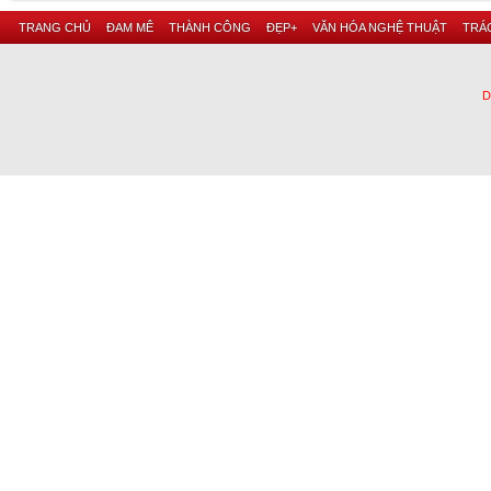
TRANG CHỦ
ĐAM MÊ
THÀNH CÔNG
ĐẸP+
VĂN HÓA NGHỆ THUẬT
TRÁC
D