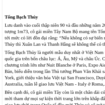
Tống Bạch Thủy
Lưu danh vào cuối thập niên 90 và đầu những năm 20
tượng 1m73, cô gái miền Tây Nam Bộ mang tên Tốn
tới mức có lời đồn đại rằng: “Nếu không có sự biến
Thủy thì Xuân Lan và Thanh Hằng sẽ không thể có t
Tống Bạch Thủy là người mẫu duy nhất ở Việt Nam từ
quốc gia trên bốn châu lục: Á, Âu, Mỹ và châu Úc.
chương trình lớn như Nuit Blanche ở Paris, Expo Ai
Bản, biểu diễn trong lần Thủ tướng Phan Văn Khải
York, giới thiệu văn hóa Việt tại San Francisco, Du
Australia, tuần lễ giao lưu Việt Nam - Italy ở Roma,.
Bên cạnh đó, cô gái miền Tây còn là một chân dài c
mời tham dự mọi sự kiện thời trang lớn trên khắp đấ
giao lưu thời trang Quốc tế đều mời Thủy và cô trở 