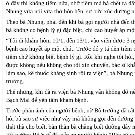
ở đây thì không tiêm nữa, nhỡ tiêm mà bà chết ra đấy
Nhung vừa nói vừa thở hổn hển, sự bức xúc dường n
Theo bà Nhung, phải đến khi bà gọi người nhà đến th
bà không có bệnh lý gì đặc biệt, chỉ cao huyết áp mộ
“Tôi đi khám hôm 10/1, đến 13/1, vào viện được 3 
bệnh cao huyết áp một chút. Trước đó y tá đến tiêm c
tiêm chứ không biết bệnh lý gì. Rồi khi nghe tôi hỏi
được không nếu không cho tôi xin chuyển, bác sĩ kh
làm sao, kê thuốc kháng sinh rồi ra viện”, bà Nhung
trưởng.
Thế nhưng, khi đã ra viện bà Nhung vẫn không đỡ n
Bạch Mai để yên tâm khám bệnh.
Trước phản ánh của người bệnh, nữ Bộ trưởng đã rất 
hỏi bà sao sự việc như vậy mà không gọi đến đường
thật thà cho biết, bản thân bà chẳng biết đường dây 
Bộ trưởng Bộ Y tế đã trấn an người bệnh: “Bác cứ g