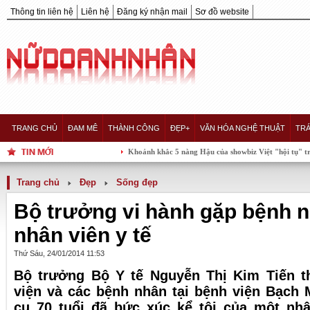
Thông tin liên hệ
Liên hệ
Đăng ký nhận mail
Sơ đồ website
TRANG CHỦ
ĐAM MÊ
THÀNH CÔNG
ĐẸP+
VĂN HÓA NGHỆ THUẬT
TRÁ
Khoảnh khắc 5 nàng Hậu của showbiz Việt "hội tụ" trong một khu
Trang chủ
Đẹp
Sống đẹp
Bộ trưởng vi hành gặp bệnh n
nhân viên y tế
Thứ Sáu, 24/01/2014 11:53
Bộ trưởng Bộ Y tế Nguyễn Thị Kim Tiến t
viện và các bệnh nhân tại bệnh viện Bạch M
cụ 70 tuổi đã bức xúc kể tội của một nhâ