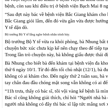
bệnh, còn sau khi điều trị ở bệnh viện Bạch Mai 8 ng
“Sau đợt này bác về bệnh viện Bắc Giang khám cho 
Bắc Giang giỏi lắm, đến đó vừa gần vừa được hưởn
Y tế dặn dò.
Bộ trưởng Bộ Y tế lắng nghe bệnh nhân trình bày.
Bộ trưởng Bộ Y tế vừa ra khỏi phòng, bà Nhung bất t
chuyện bức xúc chưa kịp kể nên chạy theo để tiếp tụ
Trong lần trò chuyện này, bà không giấu được thái đ
Bà Nhung cho biết bà đến khám tại bệnh viện đa kho
thứ 6 ngày 10/1. Từ đó đến tối chủ nhật (12/1), bà 
không có ai khám cho. Đến ngày thứ 2 tuần sau, bà v
tay chân đau đầu chóng mặt song vẫn không có ai đ
“11h trưa, thấy có bác sĩ, tôi vội vàng kể bệnh là mì
Bác sĩ cũng không giải thích, chỉ hỏi “Người nhà bà đ
người nhà không có đây thì bác sĩ lập tức mắng xơi 