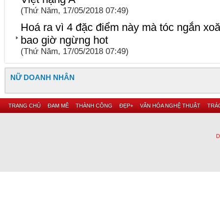
(Thứ Năm, 17/05/2018 07:49)
Hoá ra vì 4 đặc điểm này mà tóc ngắn x
bao giờ ngừng hot
(Thứ Năm, 17/05/2018 07:49)
NỮ DOANH NHÂN
TRANG CHỦ
ĐAM MÊ
THÀNH CÔNG
ĐẸP+
VĂN HÓA NGHỆ THUẬT
TRÁC
D