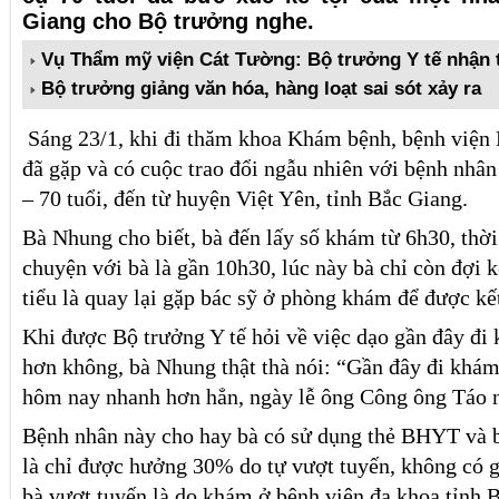
Giang cho Bộ trưởng nghe.
Vụ Thẩm mỹ viện Cát Tường: Bộ trưởng Y tế nhận 
Bộ trưởng giảng văn hóa, hàng loạt sai sót xảy ra
Sáng 23/1, khi đi thăm khoa Khám bệnh, bệnh viện
đã gặp và có cuộc trao đổi ngẫu nhiên với bệnh nhâ
– 70 tuổi, đến từ huyện Việt Yên, tỉnh Bắc Giang.
Bà Nhung cho biết, bà đến lấy số khám từ 6h30, thờ
chuyện với bà là gần 10h30, lúc này bà chỉ còn đợi 
tiểu là quay lại gặp bác sỹ ở phòng khám để được kế
Khi được Bộ trưởng Y tế hỏi về việc dạo gần đây đi
hơn không, bà Nhung thật thà nói: “Gần đây đi khám
hôm nay nhanh hơn hẳn, ngày lễ ông Công ông Táo n
Bệnh nhân này cho hay bà có sử dụng thẻ BHYT và b
là chỉ được hưởng 30% do tự vượt tuyến, không có g
bà vượt tuyến là do khám ở bệnh viện đa khoa tỉnh 