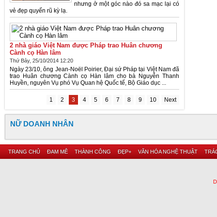
nhưng ở một góc nào đó sa mạc lại có
vẻ đẹp quyến rũ kỳ lạ.
2 nhà giáo Việt Nam được Pháp trao Huân chương
Cành cọ Hàn lâm
Thứ Bảy, 25/10/2014 12:20
Ngày 23/10, ông Jean-Noël Poirier, Đại sứ Pháp tại Việt Nam đã
trao Huân chương Cành cọ Hàn lâm cho bà Nguyễn Thanh
Huyền, nguyên Vụ phó Vụ Quan hệ Quốc tế, Bộ Giáo dục ...
1
2
3
4
5
6
7
8
9
10
Next
NỮ DOANH NHÂN
TRANG CHỦ
ĐAM MÊ
THÀNH CÔNG
ĐẸP+
VĂN HÓA NGHỆ THUẬT
TRÁC
D