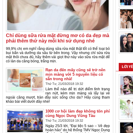
Chỉ dùng sữa rửa mặt đừng mơ có da đẹp mà
phải thêm thứ này mỗi khi sử dụng nhé
99,9% chị em nghĩ rằng dùng sữa rửa mặt thật tốt có thể loại bỏ
bụi bẩn và dưỡng da sâu từ bên trong. Vậy nhưng chỉ sửa rửa
mặt thôi chưa đủ, hãy thêm vài giọt thứ này vào sữa rửa mặt để
có làn da căng bóng, trắng mịn.
LỜI Y
Rạn da đến mấy cũng sẽ trở nên
mịn màng với 5 nguyên liệu có
sẵn trong nhà!
Thứ Tư, 21/03/2018 19:32
Làm thế nào để trị dứt điểm tình trạng
rạn nứt, kém mịn màng và lấy lại vẻ
ngoài căng mượt, tràn đầy sức sống cho da? Hãy cùng tham
khảo bài viết dưới đây nhé!
1000 cơ hội làm đẹp không tốn phí
cùng Ngọc Dung Vũng Tàu
Thứ Tư, 21/03/2018 19:32
Ngày 25/3 tới, “Đại tiệc 5 sao – Vẻ đẹp
hoàn hảo” do hệ thống TMV Ngọc Dung