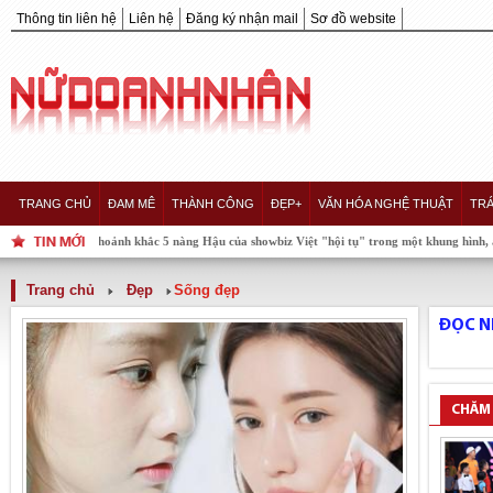
Thông tin liên hệ
Liên hệ
Đăng ký nhận mail
Sơ đồ website
TRANG CHỦ
ĐAM MÊ
THÀNH CÔNG
ĐẸP+
VĂN HÓA NGHỆ THUẬT
TRÁ
Khoảnh khắc 5 nàng Hậu của showbiz Việt "hội tụ" trong một khung hình, ai xuất h
Trang chủ
Đẹp
Sống đẹp
ĐỌC N
CHĂM