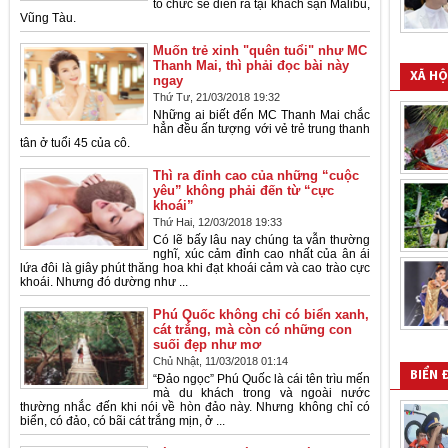
tổ chức sẽ diễn ra tại khách sạn Malibu,
Vũng Tàu.
Muốn trẻ xinh "quên tuổi" như MC
Thanh Mai, thì phải đọc bài này
XÃ HỘ
ngay
Thứ Tư, 21/03/2018 19:32
Những ai biết đến MC Thanh Mai chắc
hẳn đều ấn tượng với vẻ trẻ trung thanh
tân ở tuổi 45 của cô.
Thì ra đỉnh cao của những “cuộc
yêu” không phải đến từ “cực
khoái”
Thứ Hai, 12/03/2018 19:33
Có lẽ bấy lâu nay chúng ta vẫn thường
nghĩ, xúc cảm đỉnh cao nhất của ân ái
lứa đôi là giây phút thăng hoa khi đạt khoái cảm và cao trào cực
khoái. Nhưng đó dường như ...
Phú Quốc không chỉ có biển xanh,
cát trắng, mà còn có những con
suối đẹp như mơ
Chủ Nhật, 11/03/2018 01:14
BIỂN 
“Đảo ngọc” Phú Quốc là cái tên trìu mến
mà du khách trong và ngoài nước
thường nhắc đến khi nói về hòn đảo này. Nhưng không chỉ có
biển, có đảo, có bãi cát trắng mịn, ở ...