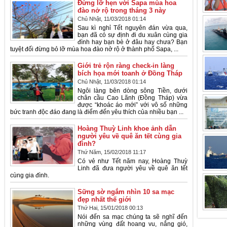
Đừng lỡ hẹn với Sapa mùa hoa
đào nở rộ trong tháng 3 này
Chủ Nhật, 11/03/2018 01:14
Sau kì nghỉ Tết nguyên đán vừa qua,
bạn đã có sự định đi du xuân cùng gia
đình hay bạn bè ở đâu hay chưa? Bạn
tuyệt đối đừng bỏ lỡ mùa hoa đào nở rộ ở thành phố Sapa, ...
Giới trẻ rộn ràng check-in làng
bích họa mới toanh ở Đồng Tháp
Chủ Nhật, 11/03/2018 01:14
Ngôi làng bên dòng sông Tiền, dưới
chân cầu Cao Lãnh (Đồng Tháp) vừa
được “khoác áo mới” với vô số những
bức tranh độc đáo đang là điểm đến yêu thích của nhiều bạn ...
Hoàng Thuỳ Linh khoe ảnh dẫn
người yêu về quê ăn tết cùng gia
đình?
Thứ Năm, 15/02/2018 11:17
Có vẻ như Tết năm nay, Hoàng Thuỳ
Linh đã đưa người yêu về quê ăn tết
cùng gia đình.
Sững sờ ngắm nhìn 10 sa mạc
đẹp nhất thế giới
Thứ Hai, 15/01/2018 00:13
Nói đến sa mạc chúng ta sẽ nghĩ đến
những vùng đất hoang vu, nắng gió,