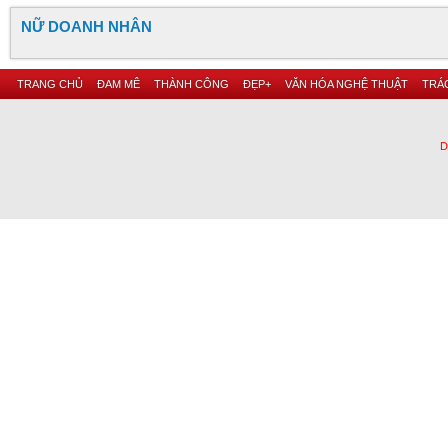
NỮ DOANH NHÂN
TRANG CHỦ
ĐAM MÊ
THÀNH CÔNG
ĐẸP+
VĂN HÓA NGHỆ THUẬT
TRÁC
D