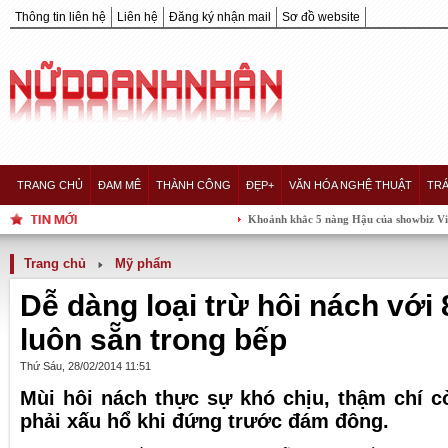
Thông tin liên hệ
Liên hệ
Đăng ký nhận mail
Sơ đồ website
TRANG CHỦ
ĐAM MÊ
THÀNH CÔNG
ĐẸP+
VĂN HÓA NGHỆ THUẬT
TRÁ
Khoảnh khắc 5 nàng Hậu của showbiz Việt "hội tụ"
Trang chủ
Mỹ phẩm
Dễ dàng loại trừ hôi nách với
luôn sẵn trong bếp
Thứ Sáu, 28/02/2014 11:51
Mùi hôi nách thực sự khó chịu, thậm chí 
phải xấu hổ khi đứng trước đám đông.