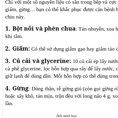
Chỉ với một số nguyên liệu có sẵn trong bếp và cực
giấm, gừng… bạn có thể khắc phục được căn bệnh h
chịu này.
1. Bột nổi và phèn chua
: Tán nhuyễn, xoa b
khi tắm.
2. Giấm:
Có thể sử dụng giấm gạo hay giấm táo đ
3. Củ cải và glycerine:
10 củ cải ép lấy nướ
cà phê glycerine, lọc hỗn hợp qua rây để lấy nước, 
giữ lạnh để dùng dần. Mỗi hỗn hợp có thể dùng tron
4. Gừng
: Dùng thân, rễ gừng gió (còn gọi gừng r
hoặc sấy khô, tán mịn, trộn đều với long não 4 g, x
lần.
Ảnh minh họa