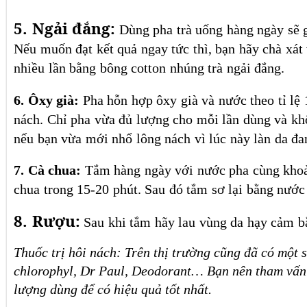
5. Ngải đắng:
Dùng pha trà uống hàng ngày sẽ g
Nếu muốn đạt kết quả ngay tức thì, bạn hãy chà xát
nhiều lần bằng bông cotton nhúng trà ngải đắng.
6. Ôxy già:
Pha hỗn hợp ôxy già và nước theo tỉ lệ 
nách. Chỉ pha vừa đủ lượng cho mỗi lần dùng và k
nếu bạn vừa mới nhổ lông nách vì lúc này làn da đa
7. Cà chua:
Tắm hàng ngày với nước pha cùng khoả
chua trong 15-20 phút. Sau đó tắm sơ lại bằng nước
8. Rượu:
Sau khi tắm hãy lau vùng da hạy cảm b
Thuốc trị hôi nách: Trên thị trường cũng đã có một 
chlorophyl, Dr Paul, Deodorant… Bạn nên tham vấn ý
lượng dùng để có hiệu quả tốt nhất.