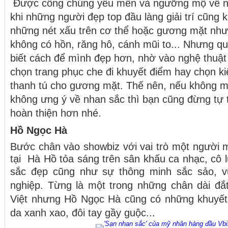
Được công chúng yêu mến và ngưỡng mộ về n
khi những người đẹp top đầu làng giải trí cũng
những nét xấu trên cơ thể hoặc gương mặt nh
không có hồn, răng hô, cánh mũi to... Nhưng qu
biết cách để mình đẹp hơn, nhờ vào nghệ thuậ
chọn trang phục che đi
khuyết điểm hay chọn kiể
thanh tú cho gương mặt. Thế nên, nếu không m
không ưng ý về nhan sắc thì bạn cũng đừng tự t
hoàn
thiện hơn nhé.
Hồ Ngọc Hà
Bước chân vào showbiz với vai trò một người m
tại Hà Hồ tỏa sáng trên sân khấu ca nhạc, cô
sắc đẹp cũng như sự thông minh sắc sảo,
nghiệp. Từng là một trong những chân dài đắt
Việt nhưng Hồ Ngọc Hà cũng có những khuyết
da xanh xao, đôi tay gầy guộc...