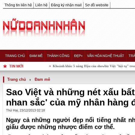
Thông tin liên hệ
Liên hệ
Đăng ký nhận mail
Sơ đồ website
TRANG CHỦ
ĐAM MÊ
THÀNH CÔNG
ĐẸP+
VĂN HÓA NGHỆ THUẬT
TRÁ
Khoảnh khắc 5 nàng Hậu của showbiz Việt "hội tụ" trong một khung h
Trang chủ
Đam mê
Sao Việt và những nét xấu bất
nhan sắc' của mỹ nhân hàng 
Thứ Hai, 23/12/2013 02:18
Ngay cả những người đẹp nổi tiếng nhất n
giấu được những nhược điểm cơ thể.