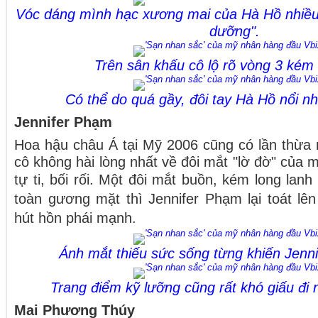
Vóc dáng mình hạc xương mai của Hà Hồ nhiều k
dưỡng".
Trên sân khấu cô lộ rõ vòng 3 kém
Có thể do quá gầy, đôi tay Hà Hồ nổi n
Jennifer Phạm
Hoa hậu châu Á tại Mỹ 2006 cũng có lần thừa 
cô không hài lòng nhất về đôi mắt "lờ đờ" của 
tự ti, bối rối. Một đôi mắt buồn, kém long
lanh
toàn gương mặt thì Jennifer Phạm lại toát l
hút hồn phái mạnh.
Ánh mắt thiếu sức sống từng khiến Jenni
Trang điểm kỹ lưỡng cũng rất khó giấu đi
Mai Phương Thúy