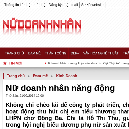
Thông tin liên hệ
Liên hệ
Đăng ký nhận mail
Sơ đồ website
TRANG CHỦ
ĐAM MÊ
THÀNH CÔNG
ĐẸP+
VĂN HÓA NGHỆ THUẬT
TRÁ
Khoảnh khắc 5 nàng Hậu của showbiz Việt "hội tụ" trong một khung
Trang chủ
Đam mê
Kinh Doanh
Nữ doanh nhân năng động
Thứ Sáu, 21/02/2014 12:00
Không chỉ chèo lái để công ty phát triển, c
hoạt động thu hút chị em tiểu thương tha
LHPN chợ Đông Ba. Chị là Hồ Thị Thu, g
trong hội nghị biểu dương phụ nữ sản xuất 