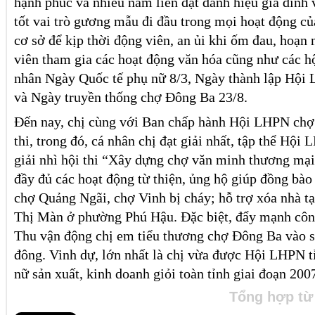
hạnh phúc và nhiều năm liền đạt danh hiệu gia đình 
tốt vai trò gương mẫu đi đầu trong mọi hoạt động củ
cơ sở để kịp thời động viên, an ủi khi ốm đau, hoạn
viên tham gia các hoạt động văn hóa cũng như các hộ
nhân Ngày Quốc tế phụ nữ 8/3, Ngày thành lập Hội
và Ngày truyền thống chợ Đông Ba 23/8.
Đến nay, chị cùng với Ban chấp hành Hội LHPN chợ
thi, trong đó, cá nhân chị đạt giải nhất, tập thể Hộ
giải nhì hội thi “Xây dựng chợ văn minh thương mại
đầy đủ các hoạt động từ thiện, ủng hộ giúp đồng bào
chợ Quảng Ngãi, chợ Vinh bị cháy; hỗ trợ xóa nhà 
Thị Màn ở phường Phú Hậu. Đặc biệt, đẩy mạnh công
Thu vận động chị em tiểu thương chợ Đông Ba vào s
đông. Vinh dự, lớn nhất là chị vừa được Hội LHPN t
nữ sản xuất, kinh doanh giỏi toàn tỉnh giai đoạn 200
Tổng hợp từ