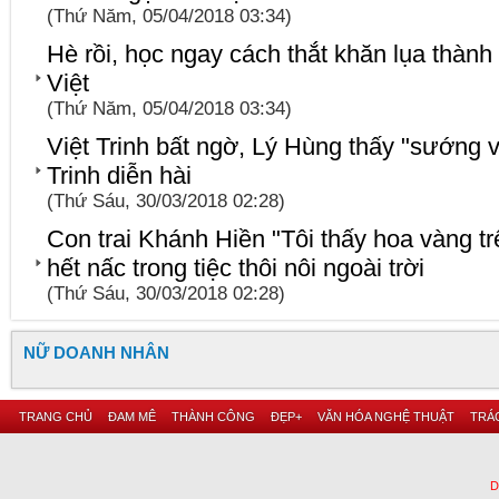
(Thứ Năm, 05/04/2018 03:34)
Hè rồi, học ngay cách thắt khăn lụa thành 
Việt
(Thứ Năm, 05/04/2018 03:34)
Việt Trinh bất ngờ, Lý Hùng thấy "sướng 
Trinh diễn hài
(Thứ Sáu, 30/03/2018 02:28)
Con trai Khánh Hiền "Tôi thấy hoa vàng t
hết nấc trong tiệc thôi nôi ngoài trời
(Thứ Sáu, 30/03/2018 02:28)
NỮ DOANH NHÂN
TRANG CHỦ
ĐAM MÊ
THÀNH CÔNG
ĐẸP+
VĂN HÓA NGHỆ THUẬT
TRÁC
D