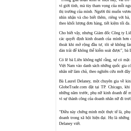
vì giới tính, mà tùy tham vọng của mỗi ngư
thị trường của mình. Người thì muốn vươn 
nhìn nhận và cho biết thêm, riêng với bà
theo khối lượng đơn hàng, tiết kiệm tối đ
Cho biết vậy, nhưng Giám đốc Công ty Liên 
các quyết định kinh doanh của mình hơn
thoát khi mở rộng đầu tư, tôi sẽ không là
dàn trải để không thể kiểm soát được”, bà 
Có lẽ bà Liên không nghĩ rằng, sự có mặt
Việt Nam vào danh sách những quốc gia có
nhân nữ làm chủ, theo nghiên cứu mới đây 
Bà Laurel Delaney, một chuyên gia về kin
GlobeTrade.com đặt tại TP. Chicago, khi 
những năm trước, phụ nữ kinh doanh để mưu
vì sự thành công của doanh nhân nữ đi trư
“Điều này chứng minh một thực tế là, phụ
doanh trong xã hội hiện đại. Họ là những 
Delaney viết.