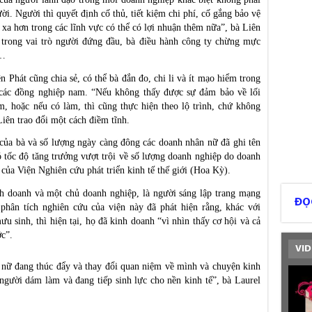
ời. Người thì quyết định cố thủ, tiết kiệm chi phí, cố gắng bảo vệ
xa hơn trong các lĩnh vực có thể có lợi nhuận thêm nữa”, bà Liên
, trong vai trò người đứng đầu, bà điều hành công ty chừng mực
a…
Phát cũng chia sẻ, có thể bà đắn đo, chi li và ít mạo hiểm trong
 các đồng nghiệp nam. “Nếu không thấy được sự đảm bảo về lối
m, hoặc nếu có làm, thì cũng thực hiện theo lộ trình, chứ không
Liên trao đổi một cách điềm tĩnh.
 của bà và số lượng ngày càng đông các doanh nhân nữ đã ghi tên
 tốc độ tăng trưởng vượt trội về số lượng doanh nghiệp do doanh
của Viện Nghiên cứu phát triển kinh tế thế giới (Hoa Kỳ).
h doanh và một chủ doanh nghiệp, là người sáng lập trang mạng
ĐỌ
phân tích nghiên cứu của viện này đã phát hiện rằng, khác với
 sinh, thì hiện tại, họ đã kinh doanh “vì nhìn thấy cơ hội và cả
ớc”.
VID
 nữ đang thúc đẩy và thay đổi quan niệm về mình và chuyện kinh
người dám làm và đang tiếp sinh lực cho nền kinh tế”, bà Laurel