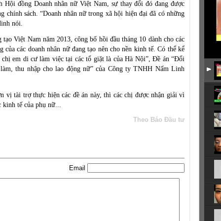
h Hội đồng Doanh nhân nữ Việt Nam, sự thay đổi đó đang được
g chính sách. “Doanh nhân nữ trong xã hội hiện đại đã có những
inh nói.
g tạo Việt Nam năm 2013, công bố hồi đầu tháng 10 dành cho các
g của các doanh nhân nữ đang tạo nên cho nền kinh tế. Có thể kể
chị em di cư làm việc tại các tổ giặt là của Hà Nội”, Đề án “Đổi
c làm, thu nhập cho lao động nữ” của Công ty TNHH Nấm Linh
vị tài trợ thực hiện các đề án này, thì các chị được nhận giải vì
 kinh tế của phụ nữ...
Theo Báo Đầu tư
Email