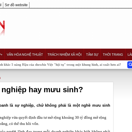
l
Sơ đồ website
P+
VĂN HÓA NGHỆ THUẬT
TRÁCH NHIỆM XÃ HỘI
TÂM SỰ
THỜI TRANG
LÀ
 Hậu của showbiz Việt "hội tụ" trong một khung hình, ai xuất hơn ai?
h
 nghiệp hay mưu sinh?
oanh là sự nghiệp, chứ không phải là một nghề mưu sinh
 nghiệp vừa quyết định đầu tư mở rộng khoảng 30 tỷ đồng mở rộng
rằng, có thể thu hồi vốn.
ò của người lãnh đạo trong mỗi doanh nghiệp khác biệt không phải