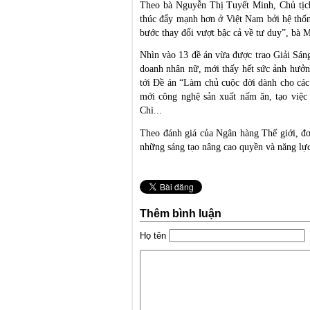
Theo bà Nguyễn Thị Tuyết Minh, Chủ tịc
thúc đẩy mạnh hơn ở Việt Nam bởi hệ thốn
bước thay đổi vượt bậc cả về tư duy”, bà M
Nhìn vào 13 đề án vừa được trao Giải Sán
doanh nhân nữ, mới thấy hết sức ảnh hưởn
tới Đề án “Làm chủ cuộc đời dành cho các 
mới công nghệ sản xuất nấm ăn, tạo việ
Chi...
Theo đánh giá của Ngân hàng Thế giới, đơn 
những sáng tạo nâng cao quyền và năng lực
Thêm bình luận
Họ tên