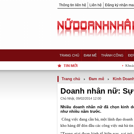
Thông tin liên hệ
Liên hệ
Đăng ký nhận mai
TRANG CHỦ
ĐAM MÊ
THÀNH CÔNG
ĐẸ
Khoảnh khắc 5 nàng
Trang chủ
Đam mê
Kinh Doan
Doanh nhân nữ: Sự
Chủ Nhật, 09/02/2014 12:00
Nhiều doanh nhân nữ đã chọn kinh d
như nhiều năm trước.
Công việc đang cần bà, một lãnh đạo doanh
kho hàng để đón đầu các công việc mà bà tin 
“Trong giai đoạn kinh tế hiện nay, vai tr