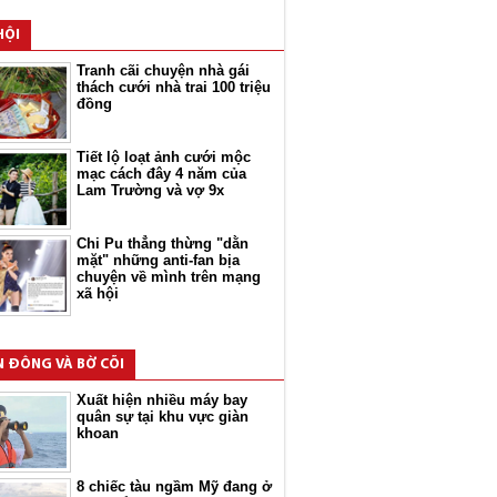
HỘI
Tranh cãi chuyện nhà gái
thách cưới nhà trai 100 triệu
đồng
Tiết lộ loạt ảnh cưới mộc
mạc cách đây 4 năm của
Lam Trường và vợ 9x
Chi Pu thẳng thừng "dằn
mặt" những anti-fan bịa
chuyện về mình trên mạng
xã hội
N ĐÔNG VÀ BỜ CÕI
Xuất hiện nhiều máy bay
quân sự tại khu vực giàn
khoan
8 chiếc tàu ngầm Mỹ đang ở