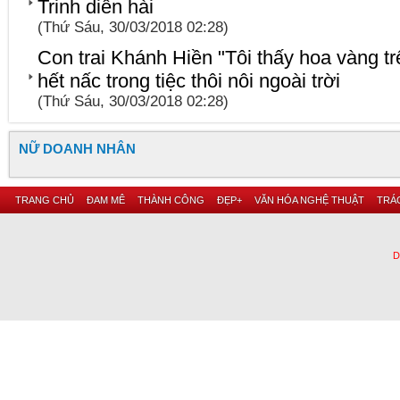
Trinh diễn hài
(Thứ Sáu, 30/03/2018 02:28)
Con trai Khánh Hiền "Tôi thấy hoa vàng t
hết nấc trong tiệc thôi nôi ngoài trời
(Thứ Sáu, 30/03/2018 02:28)
NỮ DOANH NHÂN
TRANG CHỦ
ĐAM MÊ
THÀNH CÔNG
ĐẸP+
VĂN HÓA NGHỆ THUẬT
TRÁC
D