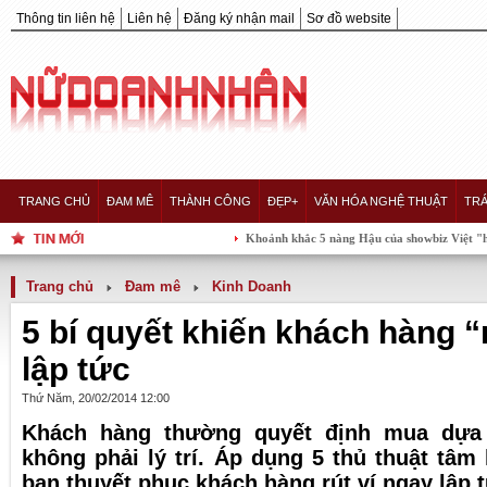
Thông tin liên hệ
Liên hệ
Đăng ký nhận mail
Sơ đồ website
TRANG CHỦ
ĐAM MÊ
THÀNH CÔNG
ĐẸP+
VĂN HÓA NGHỆ THUẬT
TRÁ
Khoảnh khắc 5 nàng Hậu của showbiz Việt "hội tụ" trong
Trang chủ
Đam mê
Kinh Doanh
5 bí quyết khiến khách hàng “
lập tức
Thứ Năm, 20/02/2014 12:00
Khách hàng thường quyết định mua dựa
không phải lý trí. Áp dụng 5 thủ thuật tâm
bạn thuyết phục khách hàng rút ví ngay lập t