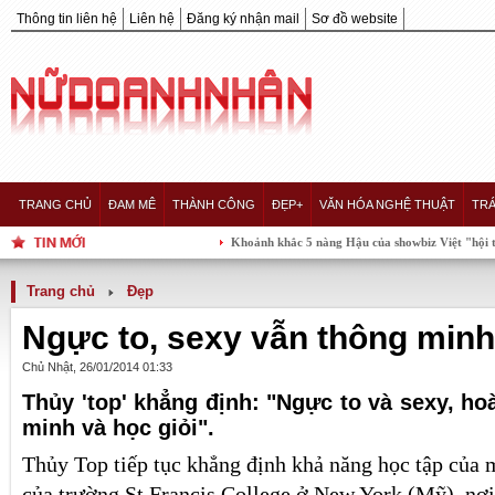
Thông tin liên hệ
Liên hệ
Đăng ký nhận mail
Sơ đồ website
TRANG CHỦ
ĐAM MÊ
THÀNH CÔNG
ĐẸP+
VĂN HÓA NGHỆ THUẬT
TRÁ
Khoảnh khắc 5 nàng Hậu của showbiz Việt "hội tụ" trong m
Trang chủ
Đẹp
Ngực to, sexy vẫn thông minh,
Chủ Nhật, 26/01/2014 01:33
Thủy 'top' khẳng định: "Ngực to và sexy, ho
minh và học giỏi".
Thủy Top tiếp tục khẳng định khả năng học tập của 
của trường St Francis College ở New York (Mỹ), nơi