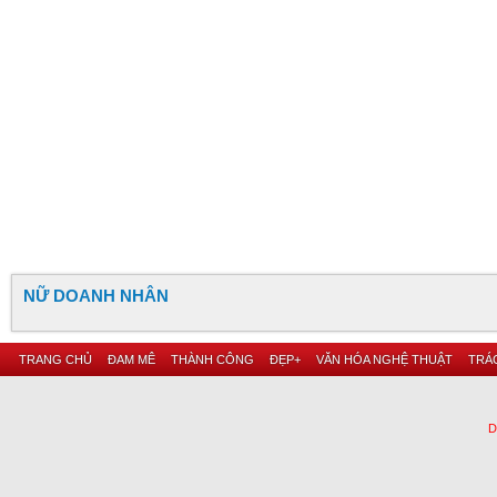
NỮ DOANH NHÂN
TRANG CHỦ
ĐAM MÊ
THÀNH CÔNG
ĐẸP+
VĂN HÓA NGHỆ THUẬT
TRÁC
D