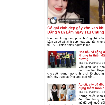
Cô gái xinh đẹp gây xôn xao kh
Đặng Văn Lâm ngay sau Chung 
Hình ảnh trong trang phục thường nhật củ
Lâm và cô gái xinh đẹp ngay sau trận chun
tối 15/12 khiến nhiều người tò mò.
Hoa hậu vì cộng 
Nhung từ thiện đầ
hương
Thứ Tư, 14/03/2018 14
Vốn giàu lòng nhâ
năm qua Trần Huyền
cho quê hương - nơi sinh ra chị từ chương 
mới, xây dựng đường làng quê đến ...
Áo cũ, váy cũ đều
dụng thêm món đồ
Thứ Tư, 14/03/2018 14
Những chiếc khăn n
đem đến những hiệu
mẽ đối với người đố