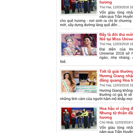
hương
Thứ Hai, 12/03/2018 1
Vốn giàu lòng nhâ
năm qua Trần Huyền
cho quê hương - nơi sinh ra chị từ chương 
mới, xây dựng đường làng quê đến ...
Đây là đối thủ mớ
Niê tại Miss Unive
Thứ Hai, 12/03/2018 1
Đại diện của Ind
Universe 2018 sở 
ngào, nhẹ nhàng, 
Niê.
Tiết lộ giải thưở
Hương Giang nhậ
đăng quang Hoa 
Thứ Hai, 12/03/2018 1
Hương Giang không 
thưởng có giá trị về
những tình cảm của người hâm mộ khắp mọi 
Hoa hậu vì cộng 
Nhung từ thiện đầ
hương
Chủ Nhật, 11/03/2018 
Vốn giàu lòng nhâ
năm qua Trần Huyền