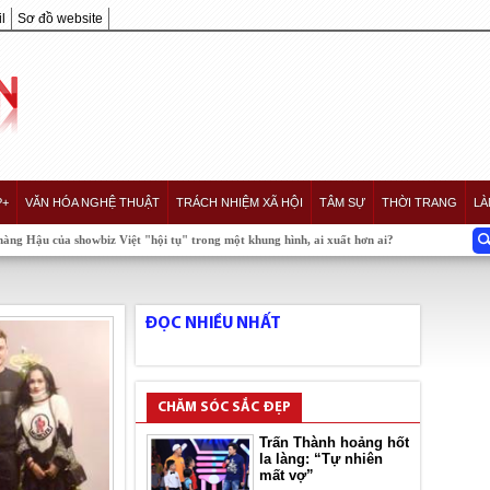
l
Sơ đồ website
P+
VĂN HÓA NGHỆ THUẬT
TRÁCH NHIỆM XÃ HỘI
TÂM SỰ
THỜI TRANG
LÀ
showbiz Việt "hội tụ" trong một khung hình, ai xuất hơn ai?
ĐỌC NHIỀU NHẤT
CHĂM SÓC SẮC ĐẸP
Trấn Thành hoảng hốt
la làng: “Tự nhiên
mất vợ”