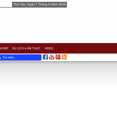
Thứ Sáu, Ngày 7 Tháng 8 Năm 2026
M ĐẸP
DU LỊCH & ẨM THỰC
VIDEO