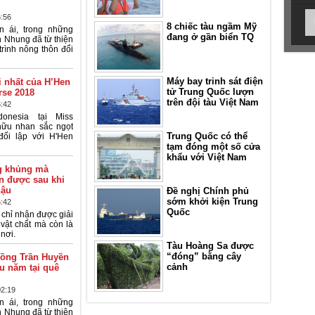
6:56
8 chiếc tàu ngầm Mỹ
n ái, trong những
đang ở gần biển TQ
 Nhung đã từ thiện
trình nông thôn đổi
Máy bay trinh sát điện
i nhất của H’Hen
tử Trung Quốc lượn
rse 2018
trên đội tàu Việt Nam
6:42
onesia tại Miss
hữu nhan sắc ngọt
Trung Quốc có thể
đối lập với H'Hen
tạm đóng một số cửa
khẩu với Việt Nam
ng khủng mà
n được sau khi
hậu
Đề nghị Chính phủ
sớm khởi kiện Trung
6:42
Quốc
chỉ nhận được giải
 vật chất mà còn là
nơi.
Tàu Hoàng Sa được
“đóng” bằng cây
đồng Trần Huyền
cảnh
u năm tại quê
02:19
n ái, trong những
 Nhung đã từ thiện