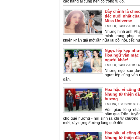
các nàng ai cũng nên có trong tủ đồ.
Đây chính là chiế
tiếc nuối nhất củ
Miss Universe
Thứ Tư, 14/03/2018 14
Những hình ảnh Ph
mình trang phục 
khiến khản giả một lần nữa lại bồi hồi, tiếc nu
Ngực lép kẹp như
Hoa ngữ vẫn mặc 
người khác!
Thứ Tư, 14/03/2018 14
Những ngôi sao dư
ngực lép cũng vẫn 
dẫn.
Hoa hậu vì cộng 
Nhung từ thiện đầ
hương
Thứ Ba, 13/03/2018 06
Vốn giàu lòng nhâ
năm qua Trần Huyền
cho quê hương - nơi sinh ra chị từ chương 
mới, xây dựng đường làng quê đến ...
Hoa hậu vì cộng 
Nhung từ thiện đầ