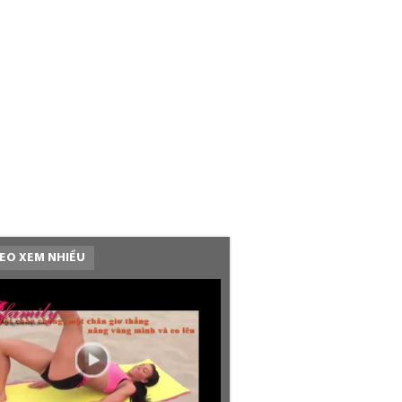
EO XEM NHIỀU