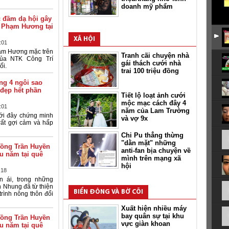
doanh mỹ phẩm
c đầm dạ hội gây
a Phạm Hương tại
XÃ HỘI
:01
ạm Hương mặc trên
Tranh cãi chuyện nhà
của NTK Công Trí
gái thách cưới nhà
ối.
trai 100 triệu đồng
ng 4 ngôi sao
đẹp hết phần
Tiết lộ loạt ảnh cưới
mộc mạc cách đây 4
:01
năm của Lam Trường
ới đây chứng minh
và vợ 9x
rất gợi cảm và hấp
Chi Pu thẳng thừng
"dằn mặt" những
đồng Trần Huyền
anti-fan bịa chuyện về
u năm tại quê
mình trên mạng xã
hội
:18
n ái, trong những
 Nhung đã từ thiện
BIỂN ĐÔNG VÀ BỜ CÕI
trình nông thôn đổi
Xuất hiện nhiều máy
bay quân sự tại khu
đồng Trần Huyền
vực giàn khoan
u năm tại quê