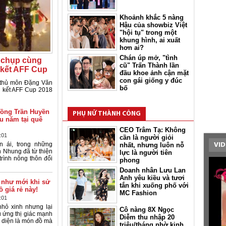
Khoảnh khắc 5 nàng
Hậu của showbiz Việt
"hội tụ" trong một
khung hình, ai xuất
hơn ai?
Chán úp mở, "tình
i chụp cùng
cũ" Trấn Thành lần
kết AFF Cup
đầu khoe ảnh cận mặt
con gái giống y đúc
a thủ môn Đặng Văn
bố
g kết AFF Cup 2018
đồng Trần Huyền
PHỤ NỮ THÀNH CÔNG
u năm tại quê
CEO Trâm Tạ: Không
:01
cần là người giỏi
n ái, trong những
nhất, nhưng luôn nỗ
VID
 Nhung đã từ thiện
lực là người tiên
trình nông thôn đổi
phong
Doanh nhân Lưu Lan
Anh yêu kiều và tươi
 như mới khi sử
tắn khi xuống phố với
 giá rẻ này!
MC Fashion
:01
hỏ xinh nhưng lại
Cô nàng 8X Ngọc
 ứng thị giác mạnh
Diễm thu nhập 20
i diện là món đồ mà
triệu/tháng nhờ kinh