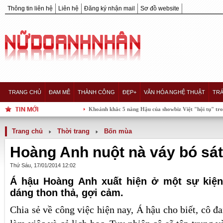
Thông tin liên hệ
Liên hệ
Đăng ký nhận mail
Sơ đồ website
TRANG CHỦ
ĐAM MÊ
THÀNH CÔNG
ĐẸP+
VĂN HÓA NGHỆ THUẬT
TRÁ
Khoảnh khắc 5 nàng Hậu của showbiz Việt "hội tụ" trong một kh
Trang chủ
Thời trang
Bốn mùa
Hoàng Anh nuột nà váy bó sát
Thứ Sáu, 17/01/2014 12:02
Á hậu Hoàng Anh xuất hiện ở một sự kiện 
dáng thon thả, gợi cảm.
Chia sẻ về công việc hiện nay, Á hậu cho biết, cô đ