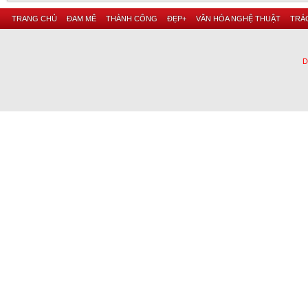
TRANG CHỦ
ĐAM MÊ
THÀNH CÔNG
ĐẸP+
VĂN HÓA NGHỆ THUẬT
TRÁC
D