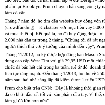
cho biết. Sau đó, cả hai thành lập W&P Design – một
phẩm tại Brooklyn. Prum chuyển hẳn sang công ty n
làm cố vấn.
Tháng 7 năm đó, họ tìm đến website huy động vốn t
(crowdfunding) – Kickstater với mục tiêu vay 5.000
và mua thiết bị. Kết quả là, họ đã huy động được tớ
2.000 nhà đầu tư trong 2 tháng. "Chúng tôi đã rất ng
người thích thú với ý tưởng của mình đến vậy", Pru
Tháng 11/2012, họ ký được hợp đồng bán Mason Sha
dụng cao cấp West Elm với giá 29,95 USD một chiế
chiếc đã bán hết chỉ trong ba tuần. Kể từ đó, doanh
liên tục tăng mạnh. Đến tháng 1/2013, họ thu về 25
năm sau, hai nhà sáng lập đã kiếm được 1 triệu USD
Prum cho biết trên CNN: "Đây là khoảng thời gian rấ
đã có khởi đầu rất tốt với sản phẩm đầu tay. Vì thế, 
làm gì đó lớn hơn nữa".