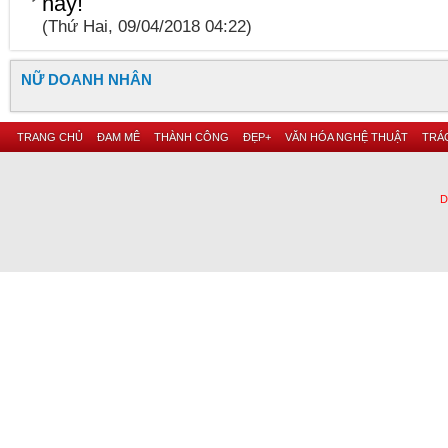
này!
(Thứ Hai, 09/04/2018 04:22)
NỮ DOANH NHÂN
TRANG CHỦ
ĐAM MÊ
THÀNH CÔNG
ĐẸP+
VĂN HÓA NGHỆ THUẬT
TRÁC
D