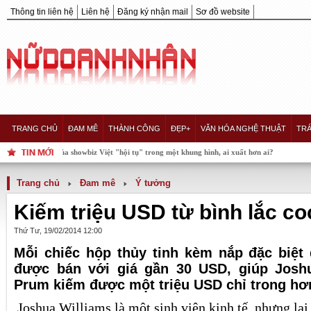
Thông tin liên hệ
Liên hệ
Đăng ký nhận mail
Sơ đồ website
TRANG CHỦ
ĐAM MÊ
THÀNH CÔNG
ĐẸP+
VĂN HÓA NGHỆ THUẬT
TRÁ
 Hậu của showbiz Việt "hội tụ" trong một khung hình, ai xuất hơn ai?
Trang chủ
Đam mê
Ý tưởng
Kiếm triệu USD từ bình lắc coc
Thứ Tư, 19/02/2014 12:00
Mỗi chiếc hộp thủy tinh kèm nắp đặc biệt 
được bán với giá gần 30 USD, giúp Joshu
Prum kiếm được một triệu USD chỉ trong hơ
Joshua Williams là một sinh viên kinh tế, nhưng lạ