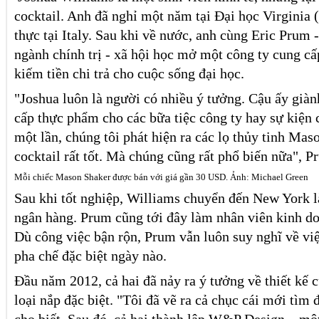
cocktail. Anh đã nghỉ một năm tại Đại học Virginia
thực tại Italy. Sau khi về nước, anh cùng Eric Prum 
ngành chính trị - xã hội học mở một công ty cung cấp
kiếm tiền chi trả cho cuộc sống đại học.
"Joshua luôn là người có nhiều ý tưởng. Cậu ấy già
cấp thực phẩm cho các bữa tiệc công ty hay sự kiện 
một lần, chúng tôi phát hiện ra các lọ thủy tinh Mas
cocktail rất tốt. Mà chúng cũng rất phổ biến nữa", P
Mỗi chiếc Mason Shaker được bán với giá gần 30 USD. Ảnh: Michael Green
Sau khi tốt nghiệp, Williams chuyển đến New York 
ngân hàng. Prum cũng tới đây làm nhân viên kinh do
Dù công việc bận rộn, Prum vẫn luôn suy nghĩ về việ
pha chế đặc biệt ngày nào.
Đầu năm 2012, cả hai đã nảy ra ý tưởng về thiết kế
loại nắp đặc biệt. "Tôi đã vẽ ra cả chục cái mới tìm