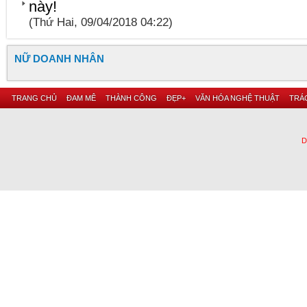
này!
(Thứ Hai, 09/04/2018 04:22)
NỮ DOANH NHÂN
TRANG CHỦ
ĐAM MÊ
THÀNH CÔNG
ĐẸP+
VĂN HÓA NGHỆ THUẬT
TRÁC
D