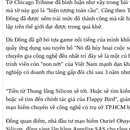
Tờ Chicago Tribune đã bình luận như vậy trong bài 
mà tờ này gọi là "hiện tượng toàn cầu". Cũng theo 
Đông đã được nếm trải mức độ thành công mà rất hi
lập trên thế giới đạt được trong quá khứ.
Dù Đông đã gỡ bỏ tựa game nổi tiếng của mình khôn
quầy ứng dụng sau tuyên bố "Nó đã hủy hoại cuộc số
chuyên gia công nghệ đều nhất trí đây sẽ là một cú 
trình viên còn "non nớt" của Việt Nam mạnh dạn k
nghiệp có doanh thu tăng gấp đôi chỉ sau 3 năm nh
"Tiền từ Thung lũng Silicon sẽ tới. Hoặc sẽ tìm kiế
hoặc sẽ tìm đến chính tác giả của Flappy Bird", gi
mạo hiểm chuyên về công nghệ có trụ sở TP.HCM b
Đồng quan điểm, nhà đầu tư mạo hiểm Ouriel Ohay
Silicon, đồng sáng lập hãng Appsfire SAS cho rằng