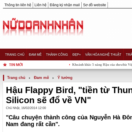
Thông tin liên hệ
Liên hệ
Đăng ký nhận mail
Sơ đồ website
TRANG CHỦ
ĐAM MÊ
THÀNH CÔNG
ĐẸP+
VĂN HÓA NGHỆ THUẬT
TRÁ
Khoảnh khắc 5 nàng Hậu của showbiz Việt "hội tụ" 
Trang chủ
Đam mê
Ý tưởng
Hậu Flappy Bird, "tiền từ Thu
Silicon sẽ đổ về VN"
Chủ Nhật, 16/02/2014 12:00
"Câu chuyện thành công của Nguyễn Hà Đông
Nam đang rất cần".