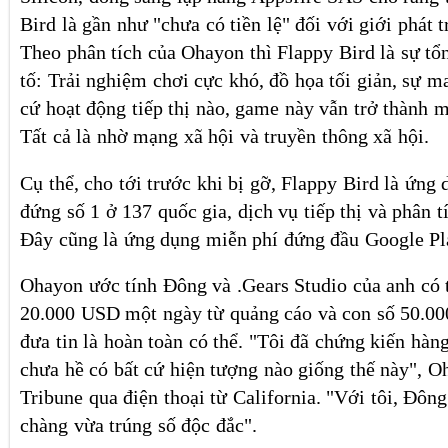
Bird là gần như "chưa có tiền lệ" đối với giới phát 
Theo phân tích của Ohayon thì Flappy Bird là sự tổ
tố: Trải nghiệm chơi cực khó, đồ họa tối giản, sự 
cứ hoạt động tiếp thị nào, game này vẫn trở thành m
Tất cả là nhờ mạng xã hội và truyền thông xã hội.
Cụ thể, cho tới trước khi bị gỡ, Flappy Bird là ứng
đứng số 1 ở 137 quốc gia, dịch vụ tiếp thị và phân t
Đây cũng là ứng dụng miễn phí đứng đầu Google Pl
Ohayon ước tính Đông và .Gears Studio của anh có 
20.000 USD một ngày từ quảng cáo và con số 50.0
đưa tin là hoàn toàn có thể. "Tôi đã chứng kiến hà
chưa hề có bất cứ hiện tượng nào giống thế này", O
Tribune qua điện thoại từ California. "Với tôi, Đôn
chàng vừa trúng số độc đắc".