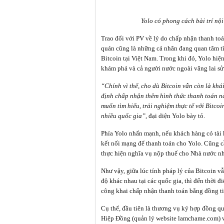
Yolo có phong cách bài trí nộ
Trao đổi với PV về lý do chấp nhận thanh toá
quán cũng là những cá nhân đang quan tâm tì
Bitcoin tại Việt Nam. Trong khi đó, Yolo hiệ
khám phá và cả người nước ngoài vãng lai sử
“Chính vì thế, cho dù Bitcoin vẫn còn là kh
định chấp nhận thêm hình thức thanh toán n
muốn tìm hiểu, trải nghiệm thực tế với Bitco
nhiều quốc gia”
, đại diện Yolo bày tỏ.
Phía Yolo nhấn mạnh, nếu khách hàng có tài 
kết nối mạng để thanh toán cho Yolo. Cũng cầ
thực hiện nghĩa vụ nộp thuế cho Nhà nước n
Như vậy, giữa lúc tính pháp lý của Bitcoin v
độ khác nhau tại các quốc gia, thì đến thời đ
công khai chấp nhận thanh toán bằng đồng ti
Cụ thể, đầu tiên là thương vụ ký hợp đồng q
Hiệp Đồng (quản lý website lamchame.com) v