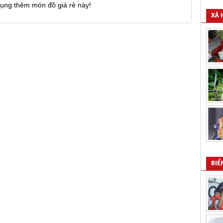
dụng thêm món đồ giá rẻ này!
XÃ 
BIỂ