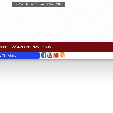
Thứ Sáu, Ngày 7 Tháng 8 Năm 2026
M ĐẸP
DU LỊCH & ẨM THỰC
VIDEO