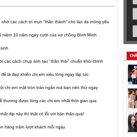
nhờ các cách trị mụn "thần thánh" cho làn da mỏng yếu
kỷ niệm 10 năm ngày cưới của vợ chồng Bình Minh
 sinh
CHĂ
ới các cách chụp ảnh tạo “thần thái” chuẩn khỏi chỉnh
để là đẹp khiến chị em xiêu lòng ngay lập tức
hội chị em mặt tròn trán ngắn mà bạn nên thử ngay
dễ thương được lòng các chị em nhất thời gian qua
hất dịp này thì thật có lỗi với bản thân quá!
ón hàng trăm lượt khách mỗi ngày