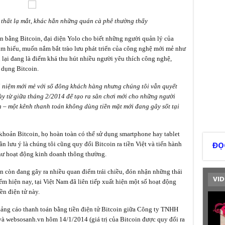
i thất lạ mắt, khác hẳn những quán cà phê thường thấy
n bằng Bitcoin, đại diện Yolo cho biết những người quản lý của
m hiểu, muốn nắm bắt trào lưu phát triển của công nghệ mới mẻ như
n lại đang là điểm khá thu hút nhiều người yêu thích công nghệ,
 dụng Bitcoin.
ái niệm mới mẻ với số đông khách hàng nhưng chúng tôi vẫn quyết
ày từ giữa tháng 2/2014 để tạo ra sân chơi mới cho những người
in – một kênh thanh toán không dùng tiền mặt mới đang gây sốt tại
khoản Bitcoin, họ hoàn toàn có thể sử dụng smartphone hay tablet
n lưu ý là chúng tôi cũng quy đổi Bitcoin ra tiền Việt và tiến hành
ĐỌ
hư hoạt động kinh doanh thông thường.
ẫn còn đang gây ra nhiều quan điểm trái chiều, đón nhận những thái
VID
iểm hiện nay, tại Việt Nam đã liên tiếp xuất hiện một số hoạt động
ền điện tử này.
uảng cáo thanh toán bằng tiền điện tử Bitcoin giữa Công ty TNHH
à websosanh.vn hôm 14/1/2014 (giá trị của Bitcoin được quy đổi ra