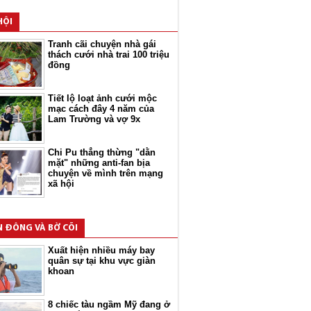
HỘI
Tranh cãi chuyện nhà gái
thách cưới nhà trai 100 triệu
đồng
Tiết lộ loạt ảnh cưới mộc
mạc cách đây 4 năm của
Lam Trường và vợ 9x
Chi Pu thẳng thừng "dằn
mặt" những anti-fan bịa
chuyện về mình trên mạng
xã hội
N ĐÔNG VÀ BỜ CÕI
Xuất hiện nhiều máy bay
quân sự tại khu vực giàn
khoan
8 chiếc tàu ngầm Mỹ đang ở