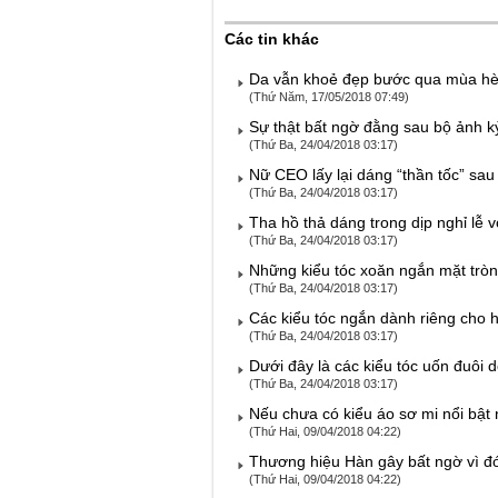
Các tin khác
Da vẫn khoẻ đẹp bước qua mùa hè 
(Thứ Năm, 17/05/2018 07:49)
Sự thật bất ngờ đằng sau bộ ảnh 
(Thứ Ba, 24/04/2018 03:17)
Nữ CEO lấy lại dáng “thần tốc” sau
(Thứ Ba, 24/04/2018 03:17)
Tha hồ thả dáng trong dịp nghỉ lễ v
(Thứ Ba, 24/04/2018 03:17)
Những kiểu tóc xoăn ngắn mặt tròn 
(Thứ Ba, 24/04/2018 03:17)
Các kiểu tóc ngắn dành riêng cho 
(Thứ Ba, 24/04/2018 03:17)
Dưới đây là các kiểu tóc uốn đuôi 
(Thứ Ba, 24/04/2018 03:17)
Nếu chưa có kiểu áo sơ mi nổi bật n
(Thứ Hai, 09/04/2018 04:22)
Thương hiệu Hàn gây bất ngờ vì đ
(Thứ Hai, 09/04/2018 04:22)