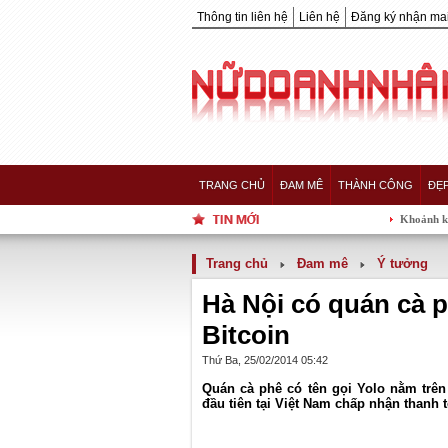
Thông tin liên hệ
Liên hệ
Đăng ký nhận mai
TRANG CHỦ
ĐAM MÊ
THÀNH CÔNG
ĐẸ
Khoảnh khắc 5 nàng Hậ
Trang chủ
Đam mê
Ý tưởng
Hà Nội có quán cà 
Bitcoin
Thứ Ba, 25/02/2014 05:42
Quán cà phê có tên gọi Yolo nằm trê
đầu tiên tại Việt Nam chấp nhận thanh t