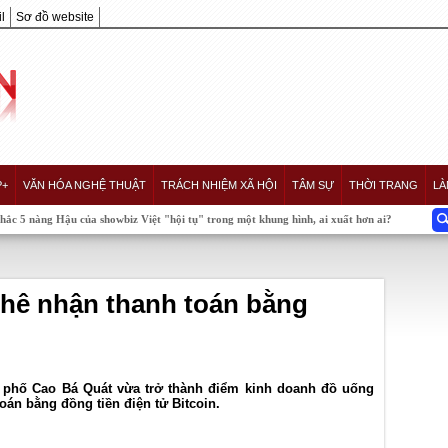
l
Sơ đồ website
P+
VĂN HÓA NGHỆ THUẬT
TRÁCH NHIỆM XÃ HỘI
TÂM SỰ
THỜI TRANG
LÀ
u của showbiz Việt "hội tụ" trong một khung hình, ai xuất hơn ai?
phê nhận thanh toán bằng
n phố Cao Bá Quát vừa trở thành điểm kinh doanh đồ uống
oán bằng đồng tiền điện tử Bitcoin.