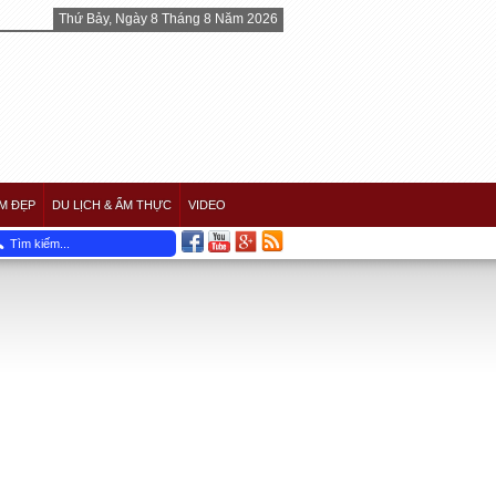
Thứ Bảy, Ngày 8 Tháng 8 Năm 2026
M ĐẸP
DU LỊCH & ẨM THỰC
VIDEO