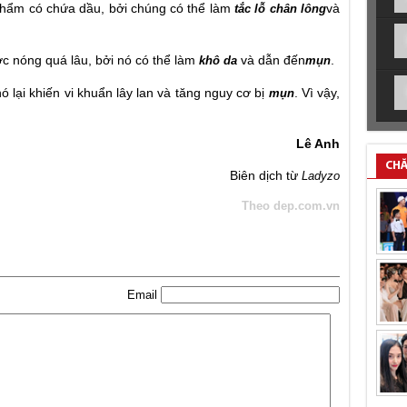
hẩm có chứa dầu, bởi chúng có thể làm
và
tắc lỗ chân lông
c nóng quá lâu, bởi nó có thể làm
và dẫn đến
.
khô da
mụn
 lại khiến vi khuẩn lây lan và tăng nguy cơ bị
. Vì vậy,
mụn
Lê Anh
CHĂ
Biên dịch từ
Ladyzo
Theo dep.com.vn
Email