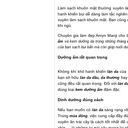
Làm sạch khuôn mặt thường xuyên là 
hanh khiến bụi dễ dàng làm tắc nghẽn
xuyên làm sạch khuôn mặt. Bạn cũng n
khi ngủ.
Chuyên gia làm đẹp Amyn Manji cho b
ẩm
và kem dưỡng da trong những tháng
của bạn sạch bụi bẩn mà còn giúp nuôi 
Dưỡng ẩm rất quan trọng
Không khí khô hanh khiến
của 
làn da
bạn sở hữu
ha
làn da dầu, da thường
cũng đều rất quan trọng. Đối với
làn d
dùng loại
đậm đặc.
kem dưỡng ẩm
Dinh dưỡng đúng cách
Nếu bạn muốn có
sáng rạng rỡ
làn da
Trong
, việc cung cấp đầy đ
mùa đông
xuyên ăn trái cây là cách tốt nhất đ
chín,… là những lại trái cây mang lại n