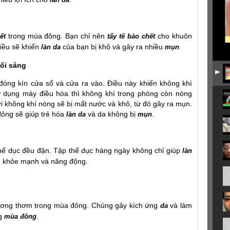
trong mùa đông. Bạn chỉ nên
cho khuôn
ết
tẩy tế bào chết
hiều sẽ khiến
của bạn bị khô và gây ra nhiều
.
làn da
mụn
uổi sáng
a đóng kín cửa sổ và cửa ra vào. Điều này khiến không khí
ử dụng máy điều hòa thì không khí trong phòng còn nóng
i không khí nóng sẽ bị mất nước và khô, từ đó gây ra mụn.
đông sẽ giúp trẻ hóa
và da không bị
.
làn da
mụn
thể dục đều đặn. Tập thể dục hàng ngày không chỉ giúp
làn
n khỏe mạnh và năng động.
ương thơm trong mùa đông. Chúng gây kích ứng
và làm
da
g
.
mùa đông