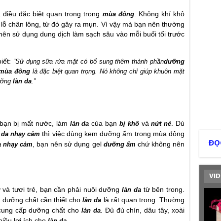
điều đặc biệt quan trọng trong
. Không khí khô
mùa đông
 lỗ chân lông, từ đó gây ra mụn. Vì vậy mà bạn nên thường
ên sử dụng dung dịch làm sạch sâu vào mỗi buổi tối trước
iết:
“Sử dụng sữa rửa mặt có bổ sung thêm thành phần
dưỡng
mùa đông
là đặc biệt quan trọng. Nó không chỉ giúp khuôn mặt
dưỡng
làn da
.”
bạn bị mất nước, làm
của bạn
và
. Dù
làn da
bị khô
nứt nẻ
y
thì việc dùng kem dưỡng ẩm trong mùa đông
da nhạy cảm
ĐỌ
, bạn nên sử dụng gel
chứ không nên
a nhạy cảm
dưỡng ẩm
VID
 và tươi trẻ, bạn cần phải nuôi dưỡng
từ bên trong.
làn da
ủ dưỡng chất cần thiết cho
là rất quan trọng. Thường
làn da
ể cung cấp dưỡng chất cho
. Đủ đủ chín, dâu tây, xoài
làn da
hiều lợi ích cho
.
làn da