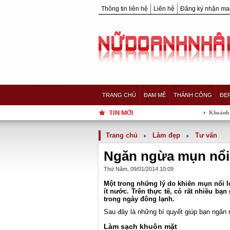
Thông tin liên hệ
Liên hệ
Đăng ký nhận mai
TRANG CHỦ
ĐAM MÊ
THÀNH CÔNG
ĐẸ
Khoảnh khắc 5 nàng H
Trang chủ
Làm đẹp
Tư vấn
Ngăn ngừa mụn nổi
Thứ Năm, 09/01/2014 10:09
Một trong những lý do khiến mụn nổi 
ít nước. Trên thực tế, có rất nhiều bạ
trong ngày đông lạnh.
Sau đây là những bí quyết giúp bạn ngăn 
Làm sạch khuôn mặt