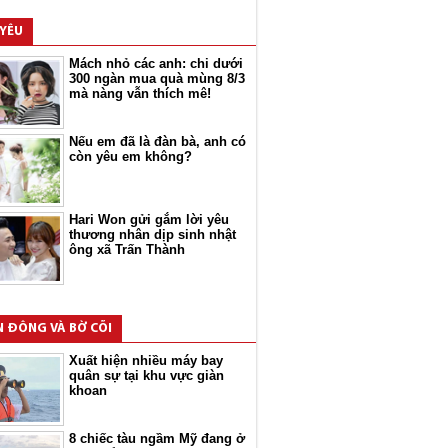
 YÊU
Mách nhỏ các anh: chi dưới
300 ngàn mua quà mùng 8/3
mà nàng vẫn thích mê!
Nếu em đã là đàn bà, anh có
còn yêu em không?
Hari Won gửi gắm lời yêu
thương nhân dịp sinh nhật
ông xã Trấn Thành
N ĐÔNG VÀ BỜ CÕI
Xuất hiện nhiều máy bay
quân sự tại khu vực giàn
khoan
8 chiếc tàu ngầm Mỹ đang ở