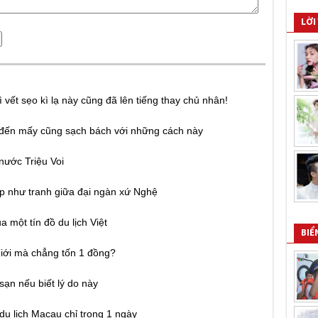
LỜI
 vết sẹo kì lạ này cũng đã lên tiếng thay chủ nhân!
 đến mấy cũng sạch bách với những cách này
nước Triệu Voi
p như tranh giữa đại ngàn xứ Nghệ
một tín đồ du lịch Việt
BIỂ
giới mà chẳng tốn 1 đồng?
h sạn nếu biết lý do này
du lịch Macau chỉ trong 1 ngày