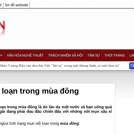
l
Sơ đồ website
P+
VĂN HÓA NGHỆ THUẬT
TRÁCH NHIỆM XÃ HỘI
TÂM SỰ
THỜI TRANG
LÀ
ậu của showbiz Việt "hội tụ" trong một khung hình, ai xuất hơn ai?
 loạn trong mùa đông
loạn trong mùa đông là do làn da mất nước và bạn uống quá
n gái đang phải đau đầu chiến đấu với những nốt mụn xấu xí
ngừa tình trạng
mụn nổi loạn
trong
mùa đông
: