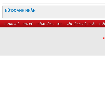
NỮ DOANH NHÂN
TRANG CHỦ
ĐAM MÊ
THÀNH CÔNG
ĐẸP+
VĂN HÓA NGHỆ THUẬT
TRÁC
D