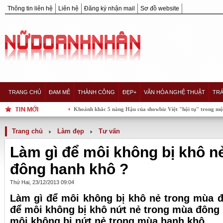
Thông tin liên hệ
Liên hệ
Đăng ký nhận mail
Sơ đồ website
TRANG CHỦ
ĐAM MÊ
THÀNH CÔNG
ĐẸP+
VĂN HÓA NGHỆ THUẬT
TRÁ
Khoảnh khắc 5 nàng Hậu của showbiz Việt "hội tụ" trong một khung hình, ai xuất h
Trang chủ
Làm đẹp
Tư vấn
Làm gì để môi không bị khô n
đông hanh khô ?
Thứ Hai, 23/12/2013 09:04
Làm gì để môi không bị khô nẻ trong mùa 
để môi không bị khô nứt nẻ trong mùa đông 
môi không bị nứt nẻ trong mùa hanh khô