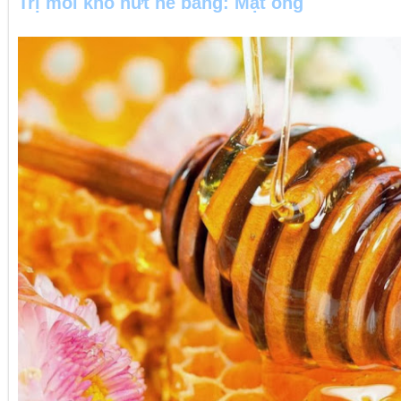
Trị môi khô nứt nẻ bằng: Mật ong