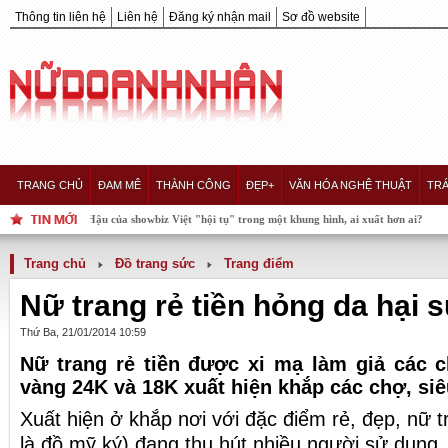
Thông tin liên hệ
Liên hệ
Đăng ký nhận mail
Sơ đồ website
TRANG CHỦ
ĐAM MÊ
THÀNH CÔNG
ĐẸP+
VĂN HÓA NGHỆ THUẬT
TRÁ
nàng Hậu của showbiz Việt "hội tụ" trong một khung hình, ai xuất hơn ai?
Trang chủ
Đồ trang sức
Trang điểm
Nữ trang rẻ tiền hỏng da hại 
Thứ Ba, 21/01/2014 10:59
Nữ trang rẻ tiền được xi mạ làm giả các ch
vàng 24K và 18K xuất hiện khắp các chợ, siêu
Xuất hiện ở khắp nơi với đặc điểm rẻ, đẹp, nữ tr
là đồ mỹ ký) đang thu hút nhiều người sử dụng. 