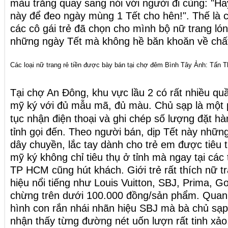
màu trắng quay sang nói với người đi cùng: "H
này để đeo ngày mùng 1 Tết cho hên!". Thế là 
các cô gái trẻ đã chọn cho mình bộ nữ trang lón
những ngày Tết mà không hề băn khoăn về chấ
Các loại nữ trang rẻ tiền được bày bán tại chợ đêm Bình Tây Ảnh: Tấn 
Tại chợ An Đông, khu vực lầu 2 có rất nhiều qu
mỹ ký với đủ mẫu mã, đủ màu. Chủ sạp là một p
tục nhận
điện thoại
và ghi chép số lượng đặt hà
tỉnh gọi đến. Theo người bán, dịp Tết này nhữn
dây chuyền, lắc tay dành cho trẻ em được tiêu
mỹ ký không chỉ tiêu thụ ở tỉnh mà ngay tại các
TP HCM cũng hút khách. Giới trẻ rất thích nữ t
hiệu nổi tiếng như Louis Vuitton, SBJ, Prima, Go
chừng trên dưới 100.000 đồng/sản phẩm. Quan 
hình con rắn nhái nhãn hiệu SBJ mà bà chủ sạp 
nhận thấy từng đường nét uốn lượn rất tinh xả