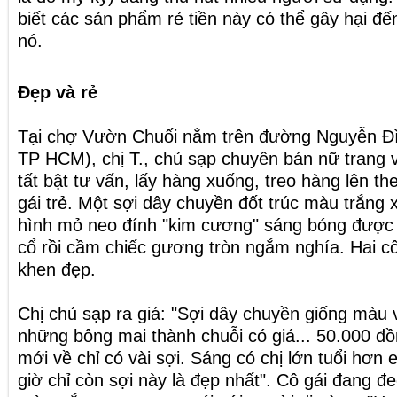
biết các sản phẩm rẻ tiền này có thể gây hại đ
nó.
Đẹp và rẻ
Tại chợ Vườn Chuối nằm trên đường Nguyễn Đì
TP HCM), chị T., chủ sạp chuyên bán nữ trang v
tất bật tư vấn, lấy hàng xuống, treo hàng lên t
gái trẻ. Một sợi dây chuyền đốt trúc màu trắng
hình mỏ neo đính "kim cương" sáng bóng được 
cổ rồi cầm chiếc gương tròn ngắm nghía. Hai cô
khen đẹp.
Chị chủ sạp ra giá: "Sợi dây chuyền giống màu
những bông mai thành chuỗi có giá... 50.000 đ
mới về chỉ có vài sợi. Sáng có chị lớn tuổi hơn
giờ chỉ còn sợi này là đẹp nhất". Cô gái đang đ