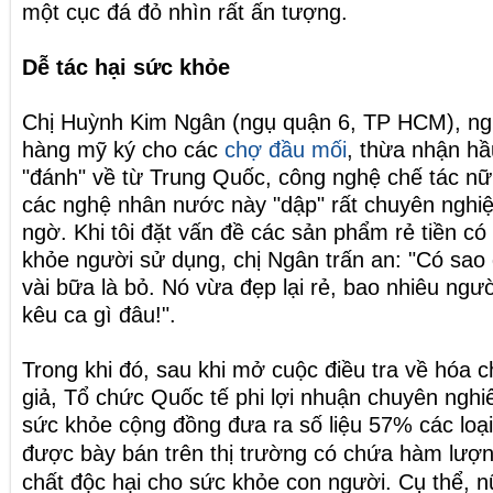
một cục đá đỏ nhìn rất ấn tượng.
Dễ tác hại sức khỏe
Chị Huỳnh Kim Ngân (ngụ quận 6, TP HCM), ng
hàng mỹ ký cho các
chợ đầu mối
, thừa nhận hầ
"đánh" về từ Trung Quốc, công nghệ chế tác nữ 
các nghệ nhân nước này "dập" rất chuyên nghiệp
ngờ. Khi tôi đặt vấn đề các sản phẩm rẻ tiền có
khỏe người sử dụng, chị Ngân trấn an: "Có sao 
vài bữa là bỏ. Nó vừa đẹp lại rẻ, bao nhiêu ngườ
kêu ca gì đâu!".
Trong khi đó, sau khi mở cuộc điều tra về hóa c
giả, Tổ chức Quốc tế phi lợi nhuận chuyên ngh
sức khỏe cộng đồng đưa ra số liệu 57% các loạ
được bày bán trên
thị trường
có chứa hàm lượn
chất độc hại cho sức khỏe con người. Cụ thể, 