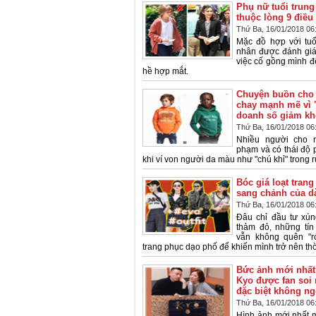
Phụ nữ tuổi trung
thuộc lòng 9 điều
Thứ Ba, 16/01/2018 06
Mặc đồ hợp với tuổ
nhân được đánh giá
việc cố gồng mình đ
hề hợp mắt.
Chuyện buồn cho 
chay mạnh mẽ vì "
doanh số giảm k
Thứ Ba, 16/01/2018 06
Nhiều người cho 
phạm và có thái độ 
khi ví von người da màu như "chú khỉ" trong 
Bóc giá loạt tran
sang chảnh của d
Thứ Ba, 16/01/2018 06
Đâu chỉ đầu tư xún
thảm đỏ, những tín 
vẫn không quên "ró
trang phục dạo phố để khiến mình trở nên thờ
Bức ảnh mới nhất
Kyo được fan soi r
đặc biệt không n
Thứ Ba, 16/01/2018 06
Hình ảnh mới nhất 