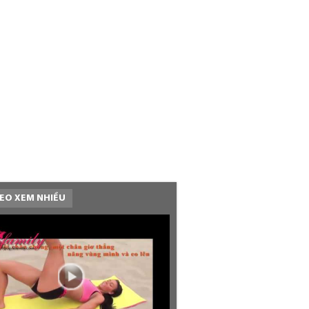
EO XEM NHIỀU