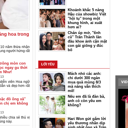
Khoảnh khắc 5 nàng
Hậu của showbiz Việt
"hội tụ" trong một
khung hình, ai xuất
hơn ai?
Chán úp mở, "tình
ăng hoa trong
cũ" Trấn Thành lần
đầu khoe ảnh cận mặt
con gái giống y đúc
n 10 năm thừa nhận
bố
tung người hứng rất
 trông mòn con
LỜI YÊU
ọc ngay gu thời
m Như!
Mách nhỏ các anh:
:13
chi dưới 300 ngàn
 diễn viên Hoa ngữ
mua quà mùng 8/3
VID
dẫn và đẹp hơn rất
mà nàng vẫn thích
mê!
Nếu em đã là đàn bà,
mặc đồ ông xã"
anh có còn yêu em
iến chị em không
không?
:13
nhiều chia sẻ thú vị
Hari Won gửi gắm lời
lùng này.
yêu thương nhân dịp
sinh nhật ông xã Trấn