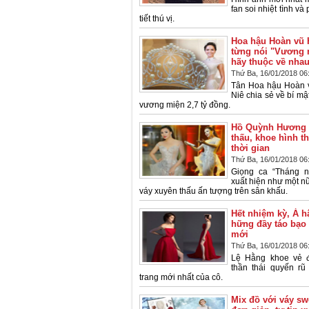
fan soi nhiệt tình và
tiết thú vị.
Hoa hậu Hoàn vũ H
từng nói "Vương 
hãy thuộc về nhau
Thứ Ba, 16/01/2018 06
Tân Hoa hậu Hoàn 
Niê chia sẻ về bí mậ
vương miện 2,7 tỷ đồng.
Hồ Quỳnh Hương 
thấu, khoe hình t
thời gian
Thứ Ba, 16/01/2018 06
Giọng ca “Tháng 
xuất hiện như một n
váy xuyên thấu ấn tượng trên sân khấu.
Hết nhiệm kỳ, Á 
hững đầy táo bạo
mới
Thứ Ba, 16/01/2018 06
Lệ Hằng khoe vẻ đ
thần thái quyến rũ
trang mới nhất của cô.
Mix đồ với váy sw