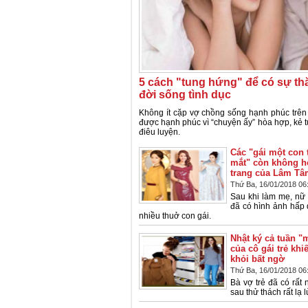
5 cách "tung hứng" để có sự th
đời sống tình dục
Không ít cặp vợ chồng sống hạnh phúc trê
được hạnh phúc vì “chuyện ấy” hòa hợp, kẻ 
điêu luyện.
Các "gái một con
mắt" còn không h
trang của Lâm Tâ
Thứ Ba, 16/01/2018 06
Sau khi làm mẹ, nữ
đã có hình ảnh hấp 
nhiều thuở con gái.
Nhật ký cả tuần "
của cô gái trẻ kh
khỏi bất ngờ
Thứ Ba, 16/01/2018 06
Bà vợ trẻ đã có rất 
sau thử thách rất lạ 