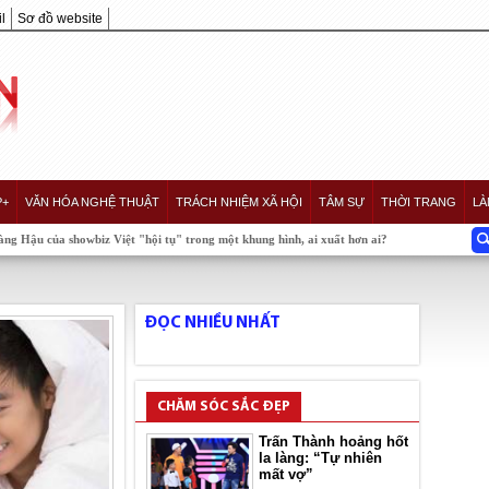
l
Sơ đồ website
P+
VĂN HÓA NGHỆ THUẬT
TRÁCH NHIỆM XÃ HỘI
TÂM SỰ
THỜI TRANG
LÀ
 showbiz Việt "hội tụ" trong một khung hình, ai xuất hơn ai?
ĐỌC NHIỀU NHẤT
CHĂM SÓC SẮC ĐẸP
Trấn Thành hoảng hốt
la làng: “Tự nhiên
mất vợ”