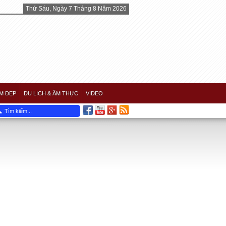
Thứ Sáu, Ngày 7 Tháng 8 Năm 2026
M ĐẸP
DU LỊCH & ẨM THỰC
VIDEO