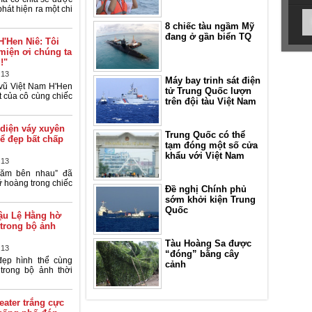
 phát hiện ra một chi
8 chiếc tàu ngầm Mỹ
đang ở gần biển TQ
'Hen Niê: Tôi
miện ơi chúng ta
!"
:13
Máy bay trinh sát điện
vũ Việt Nam H'Hen
tử Trung Quốc lượn
t của cô cùng chiếc
trên đội tàu Việt Nam
diện váy xuyên
Trung Quốc có thể
hể đẹp bất chấp
tạm đóng một số cửa
khẩu với Việt Nam
:13
năm bên nhau” đã
ữ hoàng trong chiếc
Đề nghị Chính phủ
sớm khởi kiện Trung
Quốc
hậu Lệ Hằng hờ
 trong bộ ảnh
Tàu Hoàng Sa được
:13
“đóng” bằng cây
ẹp hình thể cùng
cảnh
 trong bộ ảnh thời
eater trắng cực