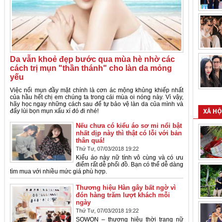
Da vẫn khoẻ đẹp bước qua mùa hè nhờ các
cách trị mụn "thần thánh" cho làn da mỏng
yếu
Việc nổi mụn đầy mặt chính là cơn ác mộng khủng khiếp nhất
của hầu hết chị em chúng ta trong cái mùa oi nóng này. Vì vậy,
hãy học ngay những cách sau để tự bảo vệ làn da của mình và
đẩy lùi bọn mụn xấu xí đó đi nhé!
XÃ HỘ
Nếu chưa có kiểu áo sơ mi nổi bật
nhất dịp này thì thật có lỗi với bản
thân quá!
Thứ Tư, 07/03/2018 19:22
Kiểu áo này nữ tính vô cùng và có ưu
điểm rất dễ phối đồ. Bạn có thể dễ dàng
tìm mua với nhiều mức giá phù hợp.
Thương hiệu Hàn gây bất ngờ vì
đón hàng trăm lượt khách mỗi
ngày
Thứ Tư, 07/03/2018 19:22
SOWON – thương hiệu thời trang nữ