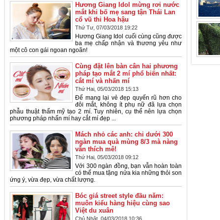
Hương Giang Idol mừng rơi nước
mắt khi bố mẹ sang tận Thái Lan
cổ vũ thi Hoa hậu
Thứ Tư, 07/03/2018 19:22
Hương Giang Idol cuối cùng cũng được
ba mẹ chấp nhận và thương yêu như
một cô con gái ngoan ngoãn!
Cùng đặt lên bàn cân hai phương
pháp tạo mắt 2 mí phổ biến nhất:
cắt mí và nhấn mí
Thứ Hai, 05/03/2018 15:13
Để mang lại vẻ đẹp quyến rũ hơn cho
đôi mắt, không ít phụ nữ đã lựa chọn
phẫu thuật thẩm mỹ tạo 2 mí. Tuy nhiên, cụ thể nên lựa chọn
phương pháp nhấn mí hay cắt mí đẹp ...
Mách nhỏ các anh: chi dưới 300
ngàn mua quà mùng 8/3 mà nàng
vẫn thích mê!
Thứ Hai, 05/03/2018 09:12
Với 300 ngàn đồng, bạn vẫn hoàn toàn
có thể mua tặng nửa kia những thỏi son
ứng ý, vừa đẹp, vừa chất lượng.
Bóc giá street style đầu năm:
muôn kiểu hàng hiệu cùng sao
Việt du xuân
Chủ Nhật, 04/03/2018 10:36