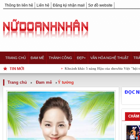
Thông tin liên hệ
Liên hệ
Đăng ký nhận mail
Sơ đồ website
TRANG CHỦ
ĐAM MÊ
THÀNH CÔNG
ĐẸP+
VĂN HÓA NGHỆ THUẬT
TRÁ
Khoảnh khắc 5 nàng Hậu của showbiz Việt "hội tụ" trong m
Trang chủ
Đam mê
Ý tưởng
ĐỌC N
CHĂM