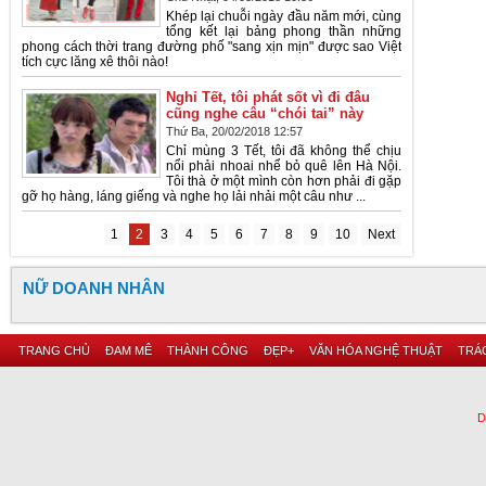
Khép lại chuỗi ngày đầu năm mới, cùng
tổng kết lại bảng phong thần những
phong cách thời trang đường phố "sang xịn mịn" được sao Việt
tích cực lăng xê thôi nào!
Nghỉ Tết, tôi phát sốt vì đi đâu
cũng nghe câu “chói tai” này
Thứ Ba, 20/02/2018 12:57
Chỉ mùng 3 Tết, tôi đã không thể chịu
nổi phải nhoai nhể bỏ quê lên Hà Nội.
Tôi thà ở một mình còn hơn phải đi gặp
gỡ họ hàng, láng giếng và nghe họ lải nhải một câu như ...
1
2
3
4
5
6
7
8
9
10
Next
NỮ DOANH NHÂN
TRANG CHỦ
ĐAM MÊ
THÀNH CÔNG
ĐẸP+
VĂN HÓA NGHỆ THUẬT
TRÁC
D