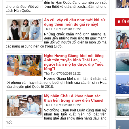
đến từ Hàn Quốc đang tạo nên cơn sốt
cho phái đẹp Việt với những thiết kế giày, túi xách... đậm phong
cách Hàn Quốc.
Áo cũ, váy cũ đều như mới khi sử
BIỂN 
dụng thêm món đồ giá rẻ này!
Thứ Tư, 07/03/2018 19:22
Những chiếc khăn nhỏ xinh nhưng lại
đem đến những hiệu ứng thị giác mạnh
mẽ đối với người đối diện là món đồ mà
các nàng ai cũng nên có trong tủ đồ.
Nghe Hương Giang Idol nói tiếng
Anh trên truyền hình Thái Lan,
người hâm mộ lại được dịp "nức
lòng"!
Thứ Tư, 07/03/2018 19:22
Hương Giang Idol chính là mỹ nhân trả
lời phỏng vấn hay nhất trong buổi ghi hình của các thí sinh Hoa
hậu chuyển giới Quốc tế 2018.
Mỹ nhân Châu Á khoe nhan sắc
thần tiên trong show diễn Chanel
Thứ Tư, 07/03/2018 19:22
Vợ chồng Châu Kiệt Luân cùng dàn mỹ
nhân tên tuổi xuất hiện nổi bật trên
hàng ghế đầu show diễn hàng đầu làng
mốt.