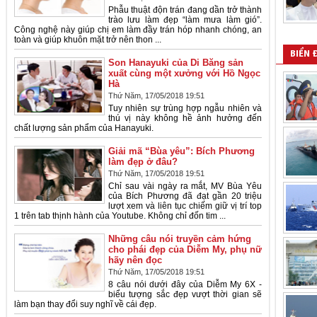
Phẫu thuật độn trán đang dần trở thành
trào lưu làm đẹp “làm mưa làm gió”.
Công nghệ này giúp chị em làm đầy trán hóp nhanh chóng, an
toàn và giúp khuôn mặt trở nên thon ...
BIỂN 
Son Hanayuki của Di Băng sản
xuất cùng một xưởng với Hồ Ngọc
Hà
Thứ Năm, 17/05/2018 19:51
Tuy nhiên sự trùng hợp ngẫu nhiên và
thú vị này không hề ảnh hưởng đến
chất lượng sản phẩm của Hanayuki.
Giải mã “Bùa yêu”: Bích Phương
làm đẹp ở đâu?
Thứ Năm, 17/05/2018 19:51
Chỉ sau vài ngày ra mắt, MV Bùa Yêu
của Bích Phương đã đạt gần 20 triệu
lượt xem và liên tục chiếm giữ vị trí top
1 trên tab thịnh hành của Youtube. Không chỉ đốn tim ...
Những câu nói truyền cảm hứng
cho phái đẹp của Diễm My, phụ nữ
hãy nên đọc
Thứ Năm, 17/05/2018 19:51
8 câu nói dưới đây của Diễm My 6X -
biểu tượng sắc đẹp vượt thời gian sẽ
làm bạn thay đổi suy nghĩ về cái đẹp.