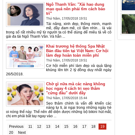
Ngô Thanh Vân: "Xài hao dung
mạo quá nên phải tìm cách bảo
trì”
Thứ Năm, 17/05/2018 19:51
Tài năng, xinh đẹp, thông minh, mạnh
mẽ, đầy đam mê, có tầm nhìn… là vài
trong số rất nhiều mỹ từ người ta có thể dùng để miêu tả về cô
gái đa tài Ngô Thanh Vân. Và hẳn ...
Khai trương hệ thống Spa Nhật
Bản đầu tiên tại Việt Nam: Cơ hội
làm đẹp hoàn toàn miễn phí
Thứ Năm, 17/05/2018 19:51
Cơ hội miễn phí làm đẹp và quà tặng
khủng lên tới 2 tỷ đồng duy nhất ngày
26/5/2018.
Chờ gì nữa mà các nàng không
học ngay 4 cách trị sẹo thâm
"cứng đầu" dưới đây
Thứ Năm, 17/05/2018 15:44
Sẹo thâm chính là vấn đề khiến các
nàng tự ti, ái ngại trong những ngày hè
oi nóng thế này. Thế nên để diện được những bộ bikini hút mắt,
chị em phải bắt tay ngay vào ...
Previous
11
12
13
14
15
16
17
18
19
20
Next