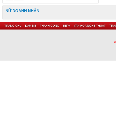
NỮ DOANH NHÂN
TRANG CHỦ
ĐAM MÊ
THÀNH CÔNG
ĐẸP+
VĂN HÓA NGHỆ THUẬT
TRÁC
D