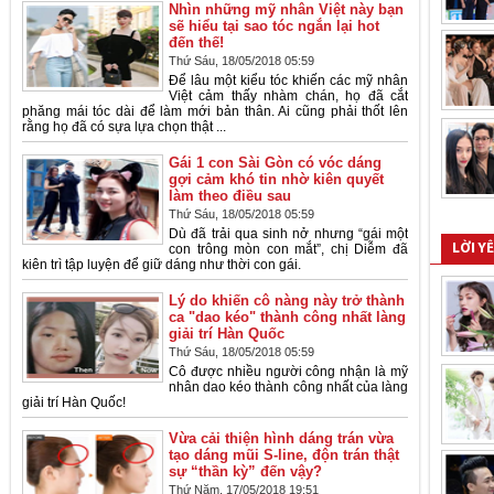
Nhìn những mỹ nhân Việt này bạn
sẽ hiểu tại sao tóc ngắn lại hot
đến thế!
Thứ Sáu, 18/05/2018 05:59
Để lâu một kiểu tóc khiến các mỹ nhân
Việt cảm thấy nhàm chán, họ đã cắt
phăng mái tóc dài để làm mới bản thân. Ai cũng phải thốt lên
rằng họ đã có sựa lựa chọn thật ...
Gái 1 con Sài Gòn có vóc dáng
gợi cảm khó tin nhờ kiên quyết
làm theo điều sau
Thứ Sáu, 18/05/2018 05:59
Dù đã trải qua sinh nở nhưng “gái một
con trông mòn con mắt”, chị Diễm đã
LỜI Y
kiên trì tập luyện để giữ dáng như thời con gái.
Lý do khiến cô nàng này trở thành
ca "dao kéo" thành công nhất làng
giải trí Hàn Quốc
Thứ Sáu, 18/05/2018 05:59
Cô được nhiều người công nhận là mỹ
nhân dao kéo thành công nhất của làng
giải trí Hàn Quốc!
Vừa cải thiện hình dáng trán vừa
tạo dáng mũi S-line, độn trán thật
sự “thần kỳ” đến vậy?
Thứ Năm, 17/05/2018 19:51