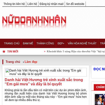
Thông tin liên hệ
Liên hệ
Đăng ký nhận mail
Sơ đồ website
TRANG CHỦ
ĐAM MÊ
THÀNH CÔNG
ĐẸP+
VĂN HÓA NGHỆ THUẬT
TRÁ
Khoảnh khắc 5 nàng Hậu của showbiz Việt "hội tụ" trong 
Trang chủ
Làm đẹp
ĐỌC N
Danh hài Việt Hương trẻ xinh xuất sắc trong
“Em gái mưa” và đây là bí quyết
CHĂM
Không phải là lần đầu tiên có mặt trên các dự án phim điện ảnh,
nhưng lần xuất hiện của danh hài Việt Hương trong bộ phim
điện ảnh sắp ra mắt vào tháng sáu này - “Em gái mưa” hứa hẹn
sẽ đem lại nhiều điều thú vị.